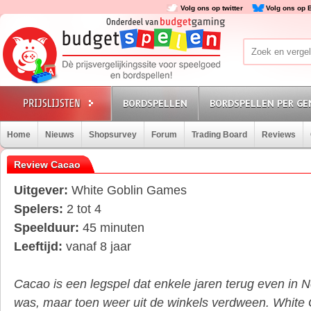
Volg ons op twitter
Volg ons op 
BORDSPELLEN
BORDSPELLEN PER GE
Home
Nieuws
Shopsurvey
Forum
Trading Board
Reviews
Review Cacao
Uitgever:
White Goblin Games
Spelers:
2 tot 4
Speelduur:
45 minuten
Leeftijd:
vanaf 8 jaar
Cacao is een legspel dat enkele jaren terug even in N
was, maar toen weer uit de winkels verdween. White