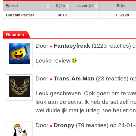
Winkel
Cijfer
Levertijd
Prijs
Bol.com Partner
10
€ 90.20
Reacties
Door
Fantasyfreak
(1223 reacties) 
Leuke review
Door
Trans-Am-Man
(23 reacties) o
Leuk geschreven. Ook goed om te wete
leuk aan de set is. Ik heb de set zelf 
wel duidelijk met je uitleg hoe het er on
Door
Droopy
(79 reacties) op 24-01