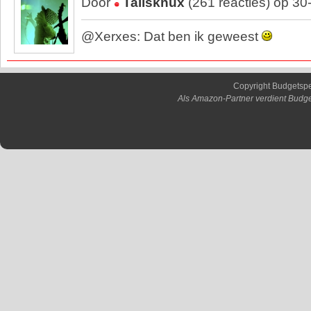
Door
Tailsknux
(261 reacties) op 30
@Xerxes: Dat ben ik geweest
Copyright Budgetsp
Als Amazon-Partner verdient Budge