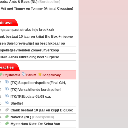
rs
(Bordspellen)
pods: Ants & Bees (NL)
(Bordspellen)
 Vrij met Timmy en Tommy (Animal Crossing)
deas)
nieuws
ngspan past straks in je broekzak
ank bestaat 10 jaar en krijgt Big Box + nieuwe
sen Spiel previewlijst nu beschikbaar op
egeek
spelletjesvrienden Zomeruitverkoop
an start
euwe Arnak uitbreiding heet Surprise
s
reacties
Prijsreactie
Forum
Shopsurvey
2
[TK] Stapel bordspellen (Final Girl,
taliation, Zombicide Invader)
9
[TK] Verschillende bordspellen!
2
[TK/TR]Update 05/08 o.a.
gingen, Imperium Horizons, 20 Strong
0
Shelfie!
4
Clank bestaat 10 jaar en krijgt Big Box
itbreiding
4
Navoria (NL)
(Bordspellen)
0
Mysterium Kids: De Schat Van