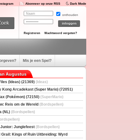
Instagram
Abonneer op onze RSS
Dark Mode
onthouden
Registreren
Wachtwoord vergeten?
oorgeven?
Mis je een Spel?
van Augustus
iles (Ideas) (21369)
(Ideas)
 Kong Arcadekast (Super Mario) (72051)
io)
ax (Pokémon) (72150)
(SuperMario)
w: Reis om de Wereld
(Bordspellen)
a (NL)
(Bordspellen)
ordspellen)
 Junior: Junglefeest
(Bordspellen)
 Grail: Kings of Ruin Uitbreiding: Wyrd