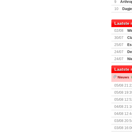
Encounte
9
Arthro
10
Dagje
(77059)
(I
Laatste 
02/08
Wi
30/07
Cl
uitbreiding
25/07
Es
Boardgam
24/07
De
weekend v
24/07
Ni
Shipment
Laatste 
Nieuws
05/08 21:2
Nemesis Re
05/08 19:3
05/08 12:5
Prijsverla
04/08 21:1
04/08 12:4
+ nieuwe u
03/08 20:5
03/08 16:0