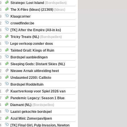
Boe
(Bordspellen)
9
Stratego: Lost Island
(Bordspellen)
6
The X-Files (Ideas) (21369)
(Ideas)
9
Klaagcorner
2
crowdfinder.be
8
[TK] After the Empire (All-in ks)
0
Tricky Treats (NL)
(Bordspellen)
6
Lego verkoop zonder doos
0
Tainted Grail: Kings of Ruin
ng: Wyrd Encounters
(Bordspellen)
0
Bordspel aanbiedingen
4
Sleeping Gods: Distant Skies (NL)
en)
2
Nieuwe Arnak uitbreiding heet
Shipments
9
Undaunted 2200: Callisto
en)
0
Bordspel Roddeltuin
1
Kaartverkoop voor Spiel 2026 van
7
Pandemic Legacy: Season 1 Blue
en)
4
Diamant (NL)
(Bordspellen)
4
Laatst gekochte bordspel
2
Azul Mini: Zomerpaviljoen
en)
4
[TK] Final Girl, Pulp Invasion, Newton