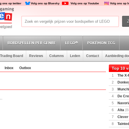
g ons op twitter
Volg ons op Bluesky
Volg ons op Youtube
Volg ons op 
BORDSPELLEN PER GENRE
LEGO®
POKÉMON TCG
Trading Board
Reviews
Columns
Leden
Contact
Aanbieding d
Inbox
Outbox
Top 10 
1
The X-F
2
Donkey
(SuperMar
3
Munchl
4
De Cre
..
5
Navori
6
Alta
(B
7
Clever
8
Tainted