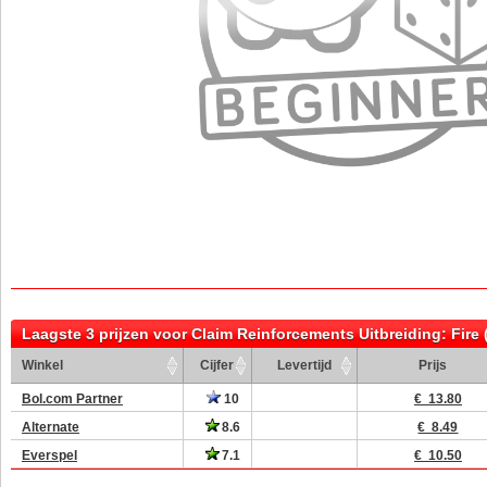
Laagste 3 prijzen voor Claim Reinforcements Uitbreiding: Fire
Winkel
Cijfer
Levertijd
Prijs
Bol.com Partner
10
€ 13.80
Alternate
8.6
€ 8.49
Everspel
7.1
€ 10.50