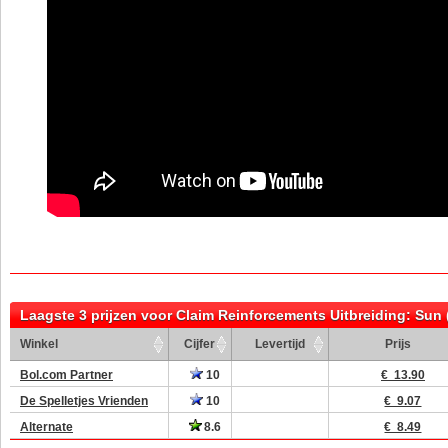
Laagste 3 prijzen voor Claim Reinforcements Uitbreiding: Sun 
Winkel
Cijfer
Levertijd
Prijs
Bol.com Partner
10
€ 13.90
De Spelletjes Vrienden
10
€ 9.07
Alternate
8.6
€ 8.49