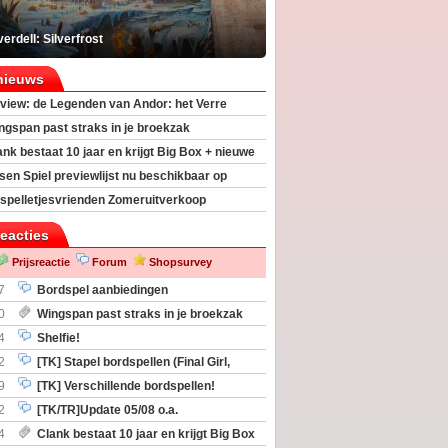
erdell: Silverfrost
nieuws
view: de Legenden van Andor: het Verre
ngspan past straks in je broekzak
ank bestaat 10 jaar en krijgt Big Box + nieuwe
sen Spiel previewlijst nu beschikbaar op
egeek
spelletjesvrienden Zomeruitverkoop
an start
reacties
Prijsreactie
Forum
Shopsurvey
7
Bordspel aanbiedingen
0
Wingspan past straks in je broekzak
4
Shelfie!
2
[TK] Stapel bordspellen (Final Girl,
taliation, Zombicide Invader)
9
[TK] Verschillende bordspellen!
2
[TK/TR]Update 05/08 o.a.
gingen, Imperium Horizons, 20 Strong
4
Clank bestaat 10 jaar en krijgt Big Box