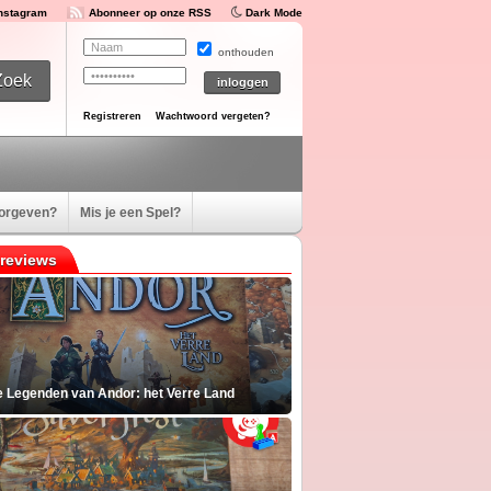
Instagram
Abonneer op onze RSS
Dark Mode
onthouden
Registreren
Wachtwoord vergeten?
oorgeven?
Mis je een Spel?
reviews
e Legenden van Andor: het Verre Land