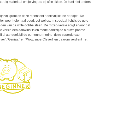
aardig materiaal om je vingers bij af te likken. Je kunt niet anders
.
ijn vrij groot en deze recensent heeft vrij kleine handjes. De
er weer helemaal goed. Let wel op: in speciaal licht is de gele
iden van de witte dobbelsteen. De mixed-versie zorgt ervoor dat
xe versie een aanwinst is en mede dankzij de nieuwe paarse
elf al aangeeft bij de puntennormering: deze superdeluxe
ever’, ‘Geniaa!’ en ‘Wow, superClever!’ en daarom verdient het