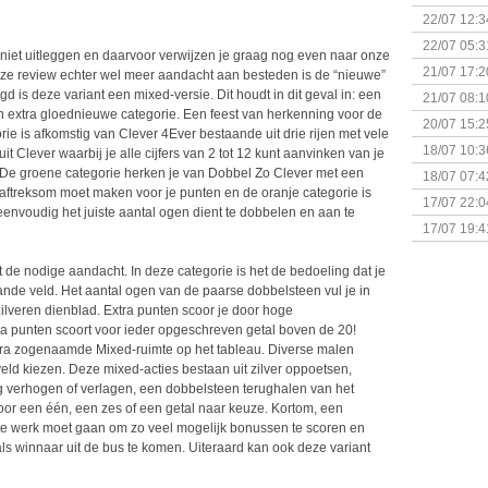
(Bordspell
22/07 12:3
& Great D
22/07 05:3
 niet uitleggen en daarvoor verwijzen je graag nog even naar onze
bigbox
21/07 17:2
eze review echter wel meer aandacht aan besteden is de “nieuwe”
gd is deze variant een mixed-versie. Dit houdt in dit geval in: een
21/07 08:1
 een extra gloednieuwe categorie. Een feest van herkenning voor de
20/07 15:2
ie is afkomstig van Clever 4Ever bestaande uit drie rijen met vele
genaamd P
18/07 10:3
t Clever waarbij je alle cijfers van 2 tot 12 kunt aanvinken van je
 De groene categorie herken je van Dobbel Zo Clever met een
18/07 07:4
 aftreksom moet maken voor je punten en de oranje categorie is
Sherlock 
17/07 22:0
eenvoudig het juiste aantal ogen dient te dobbelen en aan te
Monsterb
17/07 19:4
t de nodige aandacht. In deze categorie is het de bedoeling dat je
ande veld. Het aantal ogen van de paarse dobbelsteen vul je in
ilveren dienblad. Extra punten scoor je door hoge
xtra punten scoort voor ieder opgeschreven getal boven de 20!
extra zogenaamde Mixed-ruimte op het tableau. Diverse malen
-veld kiezen. Deze mixed-acties bestaan uit zilver oppoetsen,
 verhogen of verlagen, een dobbelsteen terughalen van het
voor een één, een zes of een getal naar keuze. Kortom, een
te werk moet gaan om zo veel mogelijk bonussen te scoren en
ls winnaar uit de bus te komen. Uiteraard kan ook deze variant