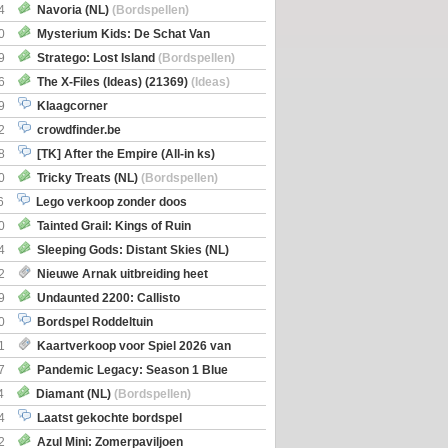
itbreiding
4
Navoria (NL)
(Bordspellen)
0
Mysterium Kids: De Schat Van
Boe
(Bordspellen)
9
Stratego: Lost Island
(Bordspellen)
6
The X-Files (Ideas) (21369)
(Ideas)
9
Klaagcorner
2
crowdfinder.be
8
[TK] After the Empire (All-in ks)
0
Tricky Treats (NL)
(Bordspellen)
6
Lego verkoop zonder doos
0
Tainted Grail: Kings of Ruin
ng: Wyrd Encounters
(Bordspellen)
4
Sleeping Gods: Distant Skies (NL)
en)
2
Nieuwe Arnak uitbreiding heet
Shipments
9
Undaunted 2200: Callisto
en)
0
Bordspel Roddeltuin
1
Kaartverkoop voor Spiel 2026 van
7
Pandemic Legacy: Season 1 Blue
en)
4
Diamant (NL)
(Bordspellen)
4
Laatst gekochte bordspel
2
Azul Mini: Zomerpaviljoen