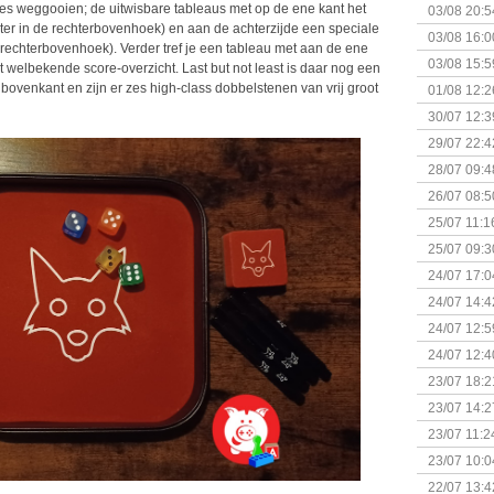
+ nieuwe u
jes weggooien; de uitwisbare tableaus met op de ene kant het
03/08 20:5
er in de rechterbovenhoek) en aan de achterzijde een speciale
03/08 16:0
 rechterbovenhoek). Verder tref je een tableau met aan de ene
Kapitein 
03/08 15:5
t welbekende score-overzicht. Last but not least is daar nog een
ovenkant en zijn er zes high-class dobbelstenen van vrij groot
01/08 12:2
30/07 12:3
29/07 22:4
28/07 09:4
26/07 08:5
25/07 11:1
25/07 09:3
Uitbreidi
24/07 17:0
(Bordspell
24/07 14:4
Surprise 
24/07 12:5
(Bordspell
24/07 12:4
23/07 18:2
start
23/07 14:2
(Bordspell
23/07 11:2
23/07 10:0
22/07 13:4