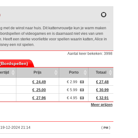
)
g met de winst naar huis. Dit kattenvrouwtje kun je warm maken
e bordspellen of videogames en is daarnaast niet vies van uren
Heeft een sterke voorliefde voor spellen waarin katten, Alice in
isney een rol spelen.
Aantal keer bekeken: 3998
 (Bordspellen)
ertijd
Prijs
Porto
Totaal
€ 24.49
€ 2.99
€ 27.48
€ 25.00
€ 5.99
€ 30.99
€ 27.96
€ 4.95
€ 32.91
Meer prijzen
p 19-12-2024 21:14
(
)
PM