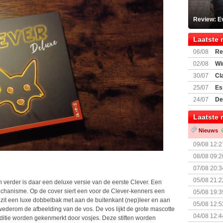
Review: Ev
Laatste 
06/08
Re
Land
02/08
Wi
30/07
Cl
uitbreiding
25/07
Es
Boardgam
24/07
De
weekend v
Laatste 
Nieuws
09/08 12:2
08/08 09:2
07/08 20:3
05/08 21:2
en verder is daar een deluxe versie van de eerste Clever. Een
Nemesis Re
hanisme. Op de cover siert een voor de Clever-kenners een
05/08 19:3
 zit een luxe dobbelbak met aan de buitenkant (nep)leer en aan
05/08 12:5
wederom de afbeelding van de vos. De vos lijkt de grote mascotte
Prijsverla
04/08 12:4
 editie worden gekenmerkt door vosjes. Deze stiften worden