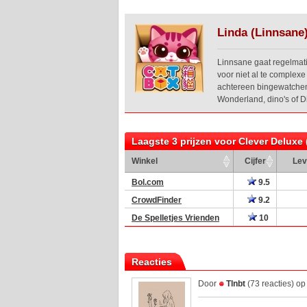
Linda (Linnsane
Linnsane gaat regelmati
voor niet al te complex
achtereen bingewatchen. 
Wonderland, dino's of D
Laagste 3 prijzen voor Clever Deluxe
Winkel
Cijfer
Lev
Bol.com
9.5
CrowdFinder
9.2
De Spelletjes Vrienden
10
Reacties
Door
Tlnbt
(73 reacties) o