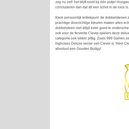
zeg nu zelf: het blijft nooit bij één potje! Hoogw
concluderen dan dat dit een schot in de roos is
Klein persoonlijk kritiekpunt: de dobbelstenen z
prachtige doorzichtige kleuren maken alles echt
dobbelsteen niet altijd even goed te ondersche
ook voor de fervente Clever-spelers deze delu
categorie ook lekker pittig. Zoals 999 Games z
highclass Deluxe versie van Clever is ‘Heel Cl
absoluut een Gouden Budgy!