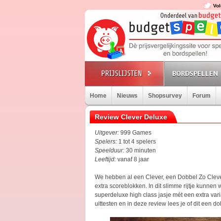
Vol
BORDSPELLEN
Home
Nieuws
Shopsurvey
Forum
Review Clever Deluxe
Uitgever:
999 Games
Spelers:
1 tot 4 spelers
Speelduur:
30 minuten
Leeftijd:
vanaf 8 jaar
We hebben al een Clever, een Dobbel Zo Clever
extra scoreblokken. In dit slimme rijtje kunnen
superdeluxe high class jasje mét een extra va
uittesten en in deze review lees je of dit een d