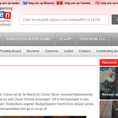
g ons op twitter
Volg ons op Bluesky
Volg ons op Youtube
Volg ons op 
BORDSPELLEN PER GENRE
LEGO®
POKÉMON TCG
Trading Board
Reviews
Columns
Leden
Contact
Aanbieding d
Recente 
, Clever tot de 3
e
Macht en Clever 4Ever, inclusief bijbehorende
Review: d
 we nu ook Clever Deluxe toevoegen. Dit is het basisspel in een
riant. Dobbelfans opgelet: BudgetSpelen mocht deze deluxe versie
obbelspektakel een go or no go is!