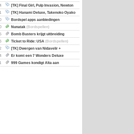
en)
4
[TK] Final Girl, Pulp Invasion, Newton
iscoveries
1
[TK] Hanami Deluxe, Takenoko Oyako
0
Bordspel apps aanbiedingen
0
Nunatak
(Bordspellen)
5
Bomb Busters krijgt uitbreiding
ro Kit
6
Ticket to Ride: USA
(Bordspellen)
2
[TK] Dwergen van Nidavelir +
Holmes Consulting Detective
4
Er komt een 7 Wonders Deluxe
ox
1
999 Games kondigt Alta aan