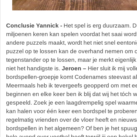
Conclusie
Yannick -
Het spel is erg duurzaam. Da
miljoenen keren kan spelen voordat het saai wordt
andere puzzels maakt, wordt het niet snel eenton
puzzel op te lossen kan de overhand nemen om o
tegenstander op te lossen, maar je merkt eigenlijk 
niet het handigste is.
Jeroen –
Hier sluit ik mij vol
bordspellen-groepje komt Codenames steevast al
Meermaals heb ik tevergeefs geopperd om met ee
beginnen en elke keer ben ik blij dat wij het tóch
gespeeld. Zoek je een laagdrempelig spel waarme
kan halen voor één keer een bordspel te probere
regelmatig vrienden over de vloer heeft en nieuwsg
bordspellen in het algemeen? Of ben je het spuug
hele avond over voetbal heeft terwijl jij een hekel