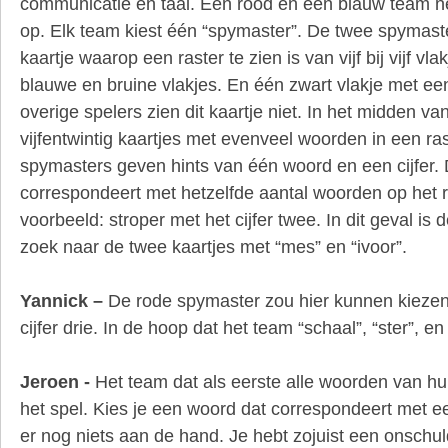
communicatie en taal. Een rood en een blauw team n
op. Elk team kiest één “spymaster”. De twee spymast
kaartje waarop een raster te zien is van vijf bij vijf vlak
blauwe en bruine vlakjes. En één zwart vlakje met ee
overige spelers zien dit kaartje niet. In het midden van
vijfentwintig kaartjes met evenveel woorden in een raste
spymasters geven hints van één woord en een cijfer.
correspondeert met hetzelfde aantal woorden op het r
voorbeeld: stroper met het cijfer twee. In dit geval i
zoek naar de twee kaartjes met “mes” en “ivoor”.
Yannick –
De rode spymaster zou hier kunnen kieze
cijfer drie. In de hoop dat het team “schaal”, “ster”, en
Jeroen -
Het team dat als eerste alle woorden van hu
het spel. Kies je een woord dat correspondeert met ee
er nog niets aan de hand. Je hebt zojuist een onschu