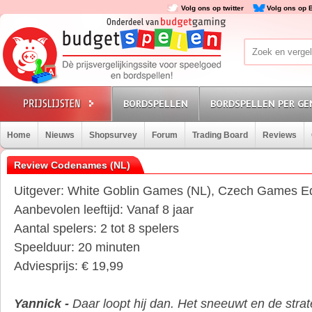
Volg ons op twitter
Volg ons op 
BORDSPELLEN
BORDSPELLEN PER GE
Home
Nieuws
Shopsurvey
Forum
Trading Board
Reviews
Review Codenames (NL)
Uitgever: White Goblin Games (NL), Czech Games Ed
Aanbevolen leeftijd: Vanaf 8 jaar
Aantal spelers: 2 tot 8 spelers
Speelduur: 20 minuten
Adviesprijs: € 19,99
Yannick -
Daar loopt hij dan. Het sneeuwt en de strat