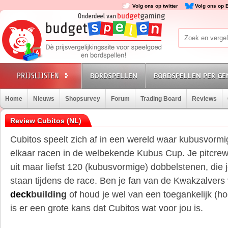
Volg ons op twitter
Volg ons op 
BORDSPELLEN
BORDSPELLEN PER GE
Home
Nieuws
Shopsurvey
Forum
Trading Board
Reviews
Review Cubitos (NL)
Cubitos speelt zich af in een wereld waar kubusvormi
elkaar racen in de welbekende Kubus Cup. Je pitcr
uit maar liefst 120 (kubusvormige) dobbelstenen, die j
staan tijdens de race. Ben je fan van de Kwakzalvers
deck
building
of houd je wel van een toegankelijk (ho
is er een grote kans dat Cubitos wat voor jou is.