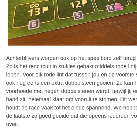
Achterblijvers worden ook op het speelbord zelf terug
Zo is het rencircuit in stukjes gehakt middels rode lint
lopen. Voor elk rode lint dat tussen jou en de voorste
ook nog eens een extra dobbelsteen gooien. Zo kan he
voorhoede met negen dobbelstenen werpt, terwijl jij er
hand zit, helemaal klaar om vooruit te stomen. Dit we
houdt de race vaak tot het einde spannend. We hebb
de laatste zó goed gooide dat die opeens iedereen voo
over.