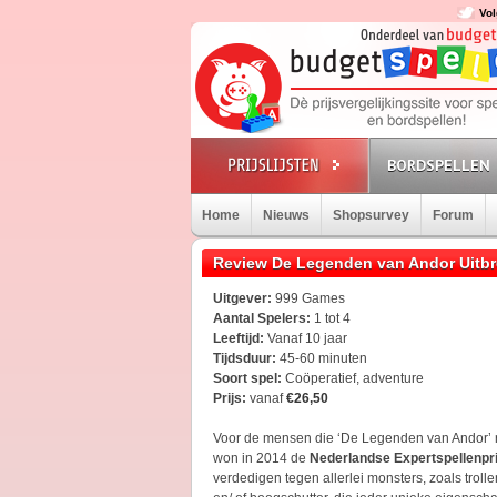
Vol
BORDSPELLEN
Home
Nieuws
Shopsurvey
Forum
Review De Legenden van Andor Uitb
Uitgever:
999 Games
Aantal Spelers:
1 tot 4
Leeftijd:
Vanaf 10 jaar
Tijdsduur:
45-60 minuten
Soort spel:
Coöperatief, adventure
Prijs:
vanaf
€26,50
Voor de mensen die ‘De Legenden van Andor’ r
won in 2014 de
Nederlandse Expertspellenpri
verdedigen tegen allerlei monsters, zoals trolle