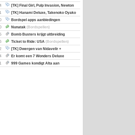
en)
4
[TK] Final Girl, Pulp Invasion, Newton
iscoveries
1
[TK] Hanami Deluxe, Takenoko Oyako
0
Bordspel apps aanbiedingen
0
Nunatak
(Bordspellen)
5
Bomb Busters krijgt uitbreiding
ro Kit
6
Ticket to Ride: USA
(Bordspellen)
2
[TK] Dwergen van Nidavelir +
Holmes Consulting Detective
4
Er komt een 7 Wonders Deluxe
ox
1
999 Games kondigt Alta aan