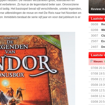
chappen hebben. De helden verzamelen goud, edelstenen en
cht verbeteren. Zo kun je de tegenstand beter aan. Onvoorziene
lastig. Het basisspel bevat vijf verschillende, unieke legenden,
Review: K
erse uitbreidingen de revue en met De Reis naar het Noorden en
. Inmiddels bestaat de serie vijf jaar en voor dat jubileum is er
Laatste 
06/08
Re
Land
02/08
Wi
30/07
Cl
uitbreiding
25/07
Es
Boardgam
24/07
De
weekend v
Laatste 
Nieuws
07/08 20:3
07/08 19:5
05/08 21:2
Nemesis Re
05/08 19:3
05/08 12:5
Prijsverla
04/08 12:4
+ nieuwe u
03/08 20:5