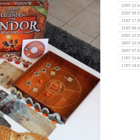
(Bordspell
22/07 12:3
& Great D
22/07 05:3
bigbox
21/07 17:2
21/07 08:1
20/07 15:2
genaamd P
18/07 10:3
18/07 07:4
Sherlock 
17/07 22:0
Monsterb
17/07 19:4