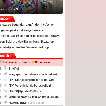
eer op Keer 3
nieuws
view: de Legenden van Andor: het Verre
ngspan past straks in je broekzak
ank bestaat 10 jaar en krijgt Big Box + nieuwe
sen Spiel previewlijst nu beschikbaar op
egeek
spelletjesvrienden Zomeruitverkoop
an start
reacties
Prijsreactie
Forum
Shopsurvey
4
Shelfie!
3
Wingspan past straks in je broekzak
2
[TK] Stapel bordspellen (Final Girl,
taliation, Zombicide Invader)
9
[TK] Verschillende bordspellen!
2
[TK/TR]Update 05/08 o.a.
gingen, Imperium Horizons, 20 Strong
4
Clank bestaat 10 jaar en krijgt Big Box
itbreiding
4
Navoria (NL)
(Bordspellen)