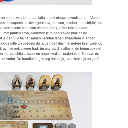
en en de zwarte heraut, krijg je ook nieuwe eventkaarten. Verder
tems en wapens als dwergentouw, messen, broden, een strijdbijl en
ste accessoire vindt van de bonusbox, is het tableau voor
leau met punten erop, waarmee je middels twee blokjes de
at je gebruikt bij het samen vechten tegen zwaardere vijanden.
waardevolle toevoeging dit is. Je hoeft dus niet iedere keer weer op
kracht je ook alweer had. En uiteraard is alles in de bonusbox net
n met prachtig artwork en hoge kwaliteit materialen. Een van de
t Andor. De handleiding is erg duidelijk, overzichtelijk en geeft