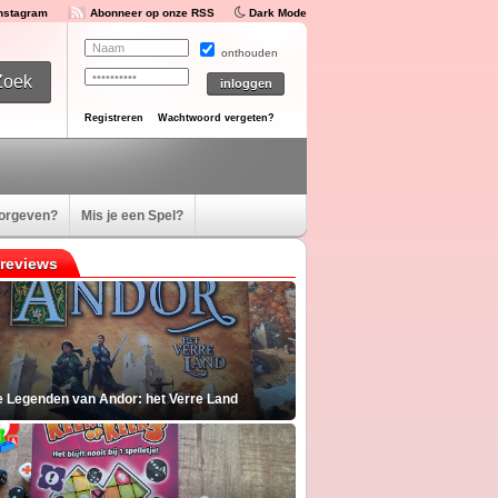
Instagram
Abonneer op onze RSS
Dark Mode
onthouden
Registreren
Wachtwoord vergeten?
oorgeven?
Mis je een Spel?
reviews
e Legenden van Andor: het Verre Land