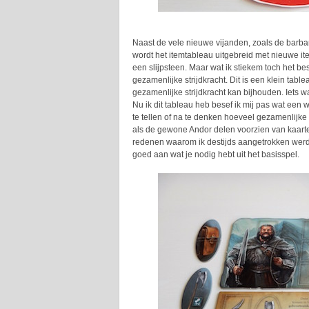
Naast de vele nieuwe vijanden, zoals de barbar
wordt het itemtableau uitgebreid met nieuwe i
een slijpsteen. Maar wat ik stiekem toch het be
gezamenlijke strijdkracht. Dit is een klein tab
gezamenlijke strijdkracht kan bijhouden. Iets w
Nu ik dit tableau heb besef ik mij pas wat een 
te tellen of na te denken hoeveel gezamenlijke 
als de gewone Andor delen voorzien van kaarte
redenen waarom ik destijds aangetrokken werd to
goed aan wat je nodig hebt uit het basisspel.