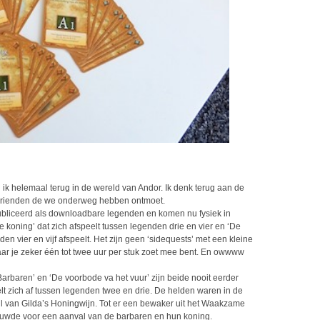
ik helemaal terug in de wereld van Andor. Ik denk terug aan de
vrienden de we onderweg hebben ontmoet.
ubliceerd als downloadbare legenden en komen nu fysiek in
 koning’ dat zich afspeelt tussen legenden drie en vier en ‘De
en vier en vijf afspeelt. Het zijn geen ‘sidequests’ met een kleine
ar je zeker één tot twee uur per stuk zoet mee bent. En owwww
rbaren’ en ‘De voorbode va het vuur’ zijn beide nooit eerder
t zich af tussen legenden twee en drie. De helden waren in de
ul van Gilda’s Honingwijn. Tot er een bewaker uit het Waakzame
de voor een aanval van de barbaren en hun koning.