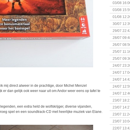
03/08 16:0
Kapitein 
03/08 15:5
01/08 12:2
30/07 12:3
29/07 22:4
28/07 09:4
26/07 08:5
25/07 11:1
25/07 09:3
Uitbreidi
24/07 23:2
24/07 17:0
(Bordspell
24/07 14:4
Surprise 
 mij direct alweer in de prachtige, door Michel Menzel
24/07 12:5
jk er dan gelijk ook weer naar uit om Andor weer eens op tafel te
(Bordspell
24/07 12:4
23/07 18:2
start
genden, een extra held de wolfskrijger, diverse vijanden,
23/07 14:2
 kroeg spel en een soundtrack-CD met heerlijke muziek van Elane.
(Bordspell
23/07 11:2
23/07 10:0
22/07 13:4