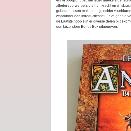
en/ of boogschutter, die ieder unieke eigens
allerlei voorwerpen, die hun kracht en wilskra
gebeurtenissen maken het je echter voortdurend 
waaronder een introductiespel. Er volgden div
de Laatste hoop zijn er diverse delen bijgekomen
een bijzondere Bonus Box uitgegeven.