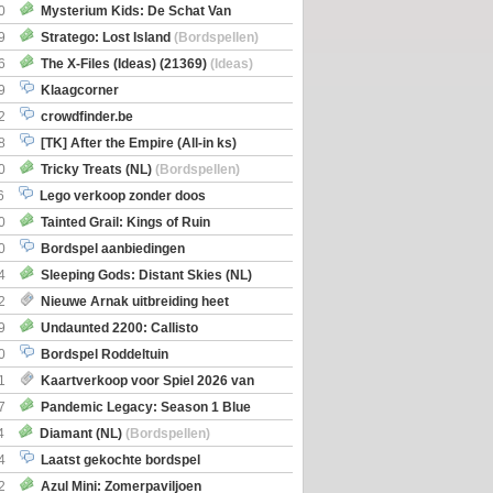
0
Mysterium Kids: De Schat Van
Boe
(Bordspellen)
9
Stratego: Lost Island
(Bordspellen)
6
The X-Files (Ideas) (21369)
(Ideas)
9
Klaagcorner
2
crowdfinder.be
8
[TK] After the Empire (All-in ks)
0
Tricky Treats (NL)
(Bordspellen)
6
Lego verkoop zonder doos
0
Tainted Grail: Kings of Ruin
ng: Wyrd Encounters
(Bordspellen)
0
Bordspel aanbiedingen
4
Sleeping Gods: Distant Skies (NL)
en)
2
Nieuwe Arnak uitbreiding heet
Shipments
9
Undaunted 2200: Callisto
en)
0
Bordspel Roddeltuin
1
Kaartverkoop voor Spiel 2026 van
7
Pandemic Legacy: Season 1 Blue
en)
4
Diamant (NL)
(Bordspellen)
4
Laatst gekochte bordspel
2
Azul Mini: Zomerpaviljoen