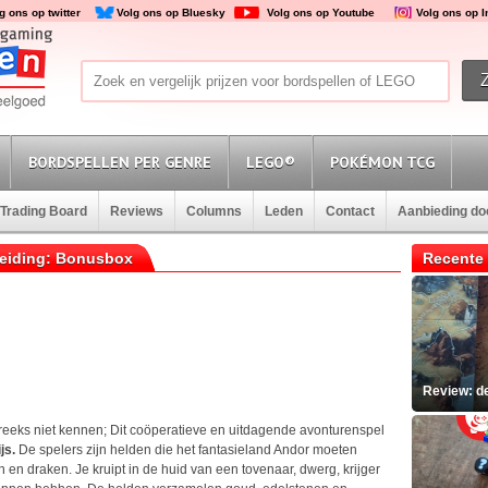
g ons op twitter
Volg ons op Bluesky
Volg ons op Youtube
Volg ons op 
BORDSPELLEN PER GENRE
LEGO®
POKÉMON TCG
Trading Board
Reviews
Columns
Leden
Contact
Aanbieding d
reiding: Bonusbox
Recente 
Review: d
eeks niet kennen; Dit coöperatieve en uitdagende avonturenspel
js.
De spelers zijn helden die het fantasieland Andor moeten
n en draken. Je kruipt in de huid van een tovenaar, dwerg, krijger