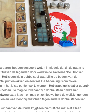
barbaren’ hebben gespeeld weten inmiddels dat dit de naam is
ar tussen de legenden door wordt in de Taveerne ‘De Dronken
. Het is een klein dobbelspel waarbij je de bodem van de
ntal puntenvakken en een trol. De bedoeling is om zoveel
 in het juiste puntenvak te werpen. Het grappige is dat er gebruik
e helden. Zo mag de tovenaar zijn dobbelsteen omdraaien
de dwerg extra kracht en mag onze nieuwe held de wolfskrijger een
oien en waardoor hij misschien tegen andere dobbelstenen kan
winnaar van de ronde krijgt een bierpulfiche met niet alleen