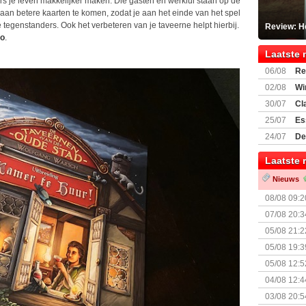
 je leven makkelijker maken. Die gasten en werklui staan op de
 aan betere kaarten te komen, zodat je aan het einde van het spel
tegenstanders. Ook het verbeteren van je taveerne helpt hierbij.
Review: He
eo
.
Laatste 
06/08
Re
Land
02/08
Wi
30/07
Cl
uitbreiding
25/07
Es
Boardgam
24/07
De
weekend v
Laatste 
Nieuws
08/08 09:2
07/08 20:3
05/08 21:2
Nemesis Re
05/08 19:3
05/08 12:5
Prijsverla
04/08 12:4
+ nieuwe u
03/08 20:5