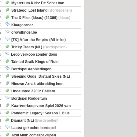
0
Mysterium Kids: De Schat Van
Boe
(Bordspellen)
9
Stratego: Lost Island
(Bordspellen)
6
The X-Files (Ideas) (21369)
(Ideas)
9
Klaagcorner
2
crowdfinder.be
8
[TK] After the Empire (All-in ks)
0
Tricky Treats (NL)
(Bordspellen)
6
Lego verkoop zonder doos
0
Tainted Grail: Kings of Ruin
ng: Wyrd Encounters
(Bordspellen)
0
Bordspel aanbiedingen
4
Sleeping Gods: Distant Skies (NL)
en)
2
Nieuwe Arnak uitbreiding heet
Shipments
9
Undaunted 2200: Callisto
en)
0
Bordspel Roddeltuin
1
Kaartverkoop voor Spiel 2026 van
7
Pandemic Legacy: Season 1 Blue
en)
4
Diamant (NL)
(Bordspellen)
4
Laatst gekochte bordspel
2
Azul Mini: Zomerpaviljoen