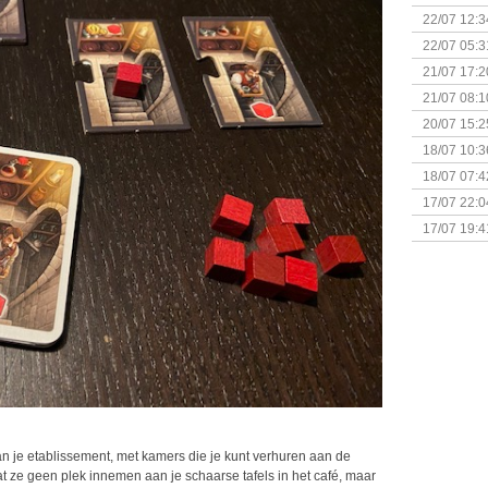
(Bordspell
22/07 12:3
& Great D
22/07 05:3
bigbox
21/07 17:2
21/07 08:1
20/07 15:2
genaamd P
18/07 10:3
18/07 07:4
Sherlock 
17/07 22:0
Monsterb
17/07 19:4
 je etablissement, met kamers die je kunt verhuren aan de
at ze geen plek innemen aan je schaarse tafels in het café, maar