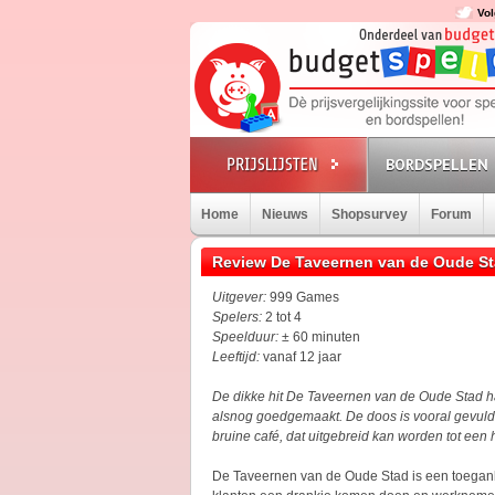
Vol
BORDSPELLEN
Home
Nieuws
Shopsurvey
Forum
Review De Taveernen van de Oude Sta
Uitgever:
999 Games
Spelers:
2 tot 4
Speelduur:
± 60 minuten
Leeftijd:
vanaf 12 jaar
De dikke hit De Taveernen van de Oude Stad h
alsnog goedgemaakt. De doos is vooral gevuld m
bruine café, dat uitgebreid kan worden tot een
De Taveernen van de Oude Stad is een toeganke