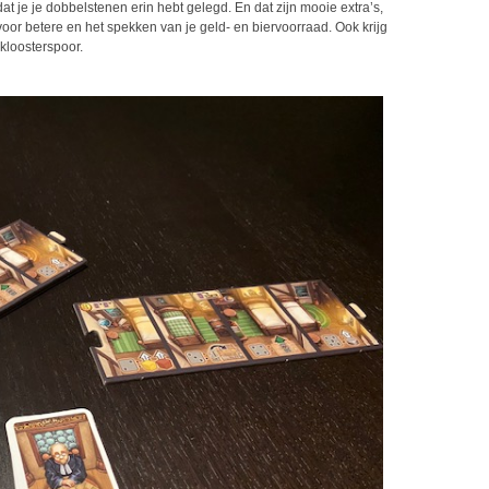
at je je dobbelstenen erin hebt gelegd. En dat zijn mooie extra’s,
voor betere en het spekken van je geld- en biervoorraad. Ook krijg
 kloosterspoor.