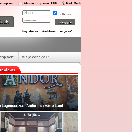
Instagram
Abonneer op onze RSS
Dark Mode
onthouden
Registreren
Wachtwoord vergeten?
oorgeven?
Mis je een Spel?
reviews
e Legenden van Andor: het Verre Land