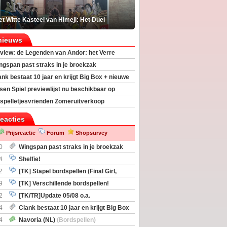
t Witte Kasteel van Himeji: Het Duel
nieuws
view: de Legenden van Andor: het Verre
ngspan past straks in je broekzak
ank bestaat 10 jaar en krijgt Big Box + nieuwe
sen Spiel previewlijst nu beschikbaar op
egeek
spelletjesvrienden Zomeruitverkoop
an start
reacties
Prijsreactie
Forum
Shopsurvey
0
Wingspan past straks in je broekzak
4
Shelfie!
2
[TK] Stapel bordspellen (Final Girl,
taliation, Zombicide Invader)
9
[TK] Verschillende bordspellen!
2
[TK/TR]Update 05/08 o.a.
gingen, Imperium Horizons, 20 Strong
4
Clank bestaat 10 jaar en krijgt Big Box
itbreiding
4
Navoria (NL)
(Bordspellen)