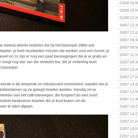
03/08 16:0
Kapitein 
03/08 15:5
01/08 12:2
30/07 12:3
29/07 22:4
28/07 09:4
e dankzij allerlei modules die bij het basisspel zitten wat
26/07 08:5
speler: je kunt muzikanten inhuren die werken voor een borrel, je
25/07 11:1
ert en zo zijn er nog een paar toevoegingen die je er gratis en
ur voegt nog vier van die modules toe, die je onderling kunt
25/07 09:3
 basisspel.
Uitbreidi
24/07 23:2
24/07 17:0
(Bordspell
eerste is de simpelste en introduceert sommeliers: kaarten die je
24/07 14:4
 dobbelstenen op ze gelegd moeten worden. Handig om je
Surprise 
24/07 12:5
jnkelder aan het café toevoegen, die fungeert als een soort
(Bordspell
24/07 12:4
module kwakzalver-kaarten die je kunt kopen om de
eer te laten afgaan.
23/07 18:2
start
23/07 14:2
(Bordspell
23/07 11:2
23/07 10:0
22/07 13:4