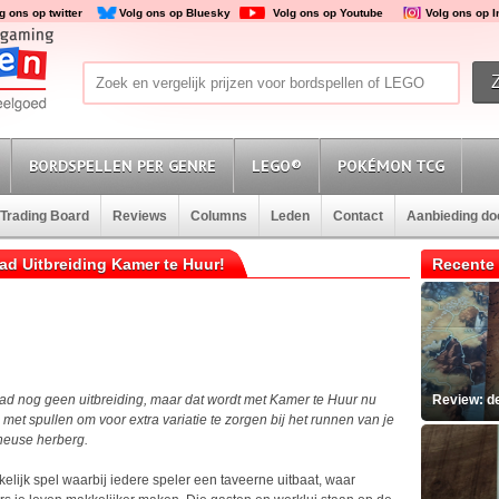
g ons op twitter
Volg ons op Bluesky
Volg ons op Youtube
Volg ons op 
BORDSPELLEN PER GENRE
LEGO®
POKÉMON TCG
Trading Board
Reviews
Columns
Leden
Contact
Aanbieding d
d Uitbreiding Kamer te Huur!
Recente 
ad nog geen uitbreiding, maar dat wordt met Kamer te Huur nu
Review: d
et spullen om voor extra variatie te zorgen bij het runnen van je
 heuse herberg.
lijk spel waarbij iedere speler een taveerne uitbaat, waar