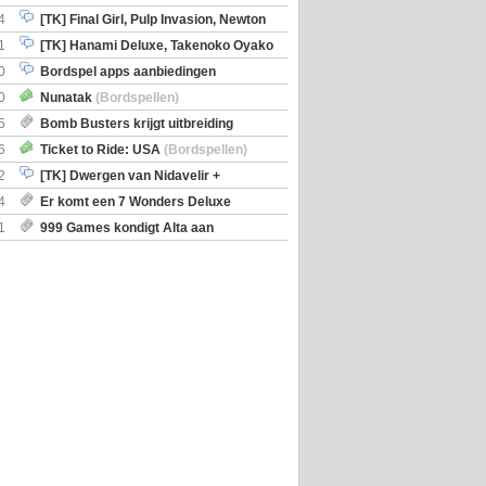
en)
4
[TK] Final Girl, Pulp Invasion, Newton
iscoveries
1
[TK] Hanami Deluxe, Takenoko Oyako
0
Bordspel apps aanbiedingen
0
Nunatak
(Bordspellen)
5
Bomb Busters krijgt uitbreiding
ro Kit
6
Ticket to Ride: USA
(Bordspellen)
2
[TK] Dwergen van Nidavelir +
Holmes Consulting Detective
4
Er komt een 7 Wonders Deluxe
ox
1
999 Games kondigt Alta aan