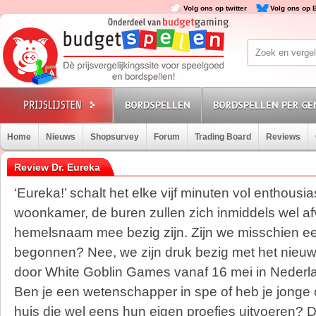
Volg ons op twitter
Volg ons op 
BORDSPELLEN
BORDSPELLEN PER GE
Home
Nieuws
Shopsurvey
Forum
Trading Board
Reviews
Review Dr. Eureka
‘Eureka!’ schalt het elke vijf minuten vol enthous
woonkamer, de buren zullen zich inmiddels wel a
hemelsnaam mee bezig zijn. Zijn we misschien ee
begonnen? Nee, we zijn druk bezig met het nieuwe
door White Goblin Games vanaf 16 mei in Nederla
Ben je een wetenschapper in spe of heb je jonge 
huis die wel eens hun eigen proefjes uitvoeren? D