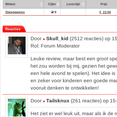
Winkel
Cijfer
Levertijd
Prijs
Sheepgames
9
€ 22.00
Reacties
Door
Skull_kid
(2512 reacties) op 1
Rol: Forum Moderator
Leuke review, maar best een groot spel 
het zou worden bij mij, gezien het gew
een hele avond te spelen). Het idee i
en zeker voor kinderen een goede man
vooruit denken te ontwikkelen!
Door
Tailsknux
(261 reacties) op 15
Het ziet er wel leuk uit, maar als ik de 