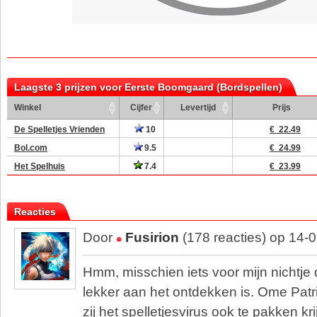
Laagste 3 prijzen voor Eerste Boomgaard (Bordspellen)
Winkel
Cijfer
Levertijd
Prijs
De Spelletjes Vrienden
10
€ 22.49
Bol.com
9.5
€ 24.99
Het Spelhuis
7.4
€ 23.99
Reacties
Door
Fusirion
(178 reacties) op 14-
Hmm, misschien iets voor mijn nichtje d
lekker aan het ontdekken is. Ome Patri
zij het spelletjesvirus ook te pakken kri