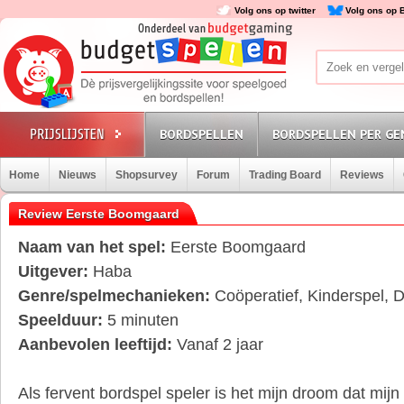
Volg ons op twitter
Volg ons op 
BORDSPELLEN
BORDSPELLEN PER GE
Home
Nieuws
Shopsurvey
Forum
Trading Board
Reviews
Review Eerste Boomgaard
Naam van het spel:
Eerste Boomgaard
Uitgever:
Haba
Genre/spelmechanieken:
Coöperatief, Kinderspel, Di
Speelduur:
5 minuten
Aanbevolen leeftijd:
Vanaf 2 jaar
Als fervent bordspel speler is het mijn droom dat mij