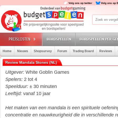
Volg ons op twitter
Volg ons op 
BORDSPELLEN
BORDSPELLEN PER GE
Home
Nieuws
Shopsurvey
Forum
Trading Board
Reviews
Review Mandala Stones (NL)
Uitgever:
White Goblin Games
Spelers:
2 tot 4
Speelduur:
± 30 minuten
Leeftijd:
vanaf 10 jaar
Het maken van een mandala is een spirituele oefening
concentratie en nauwkeurigheid die in verschillende re