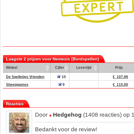
Laagste 2 prijzen voor Nemesis (Bordspellen)
Winkel
Cijfer
Levertijd
Prijs
De Spelletjes Vrienden
10
€ 107.99
Sheepgames
9
€ 115.00
Reacties
Door
Hedgehog
(1408 reacties) op 
Bedankt voor de review!