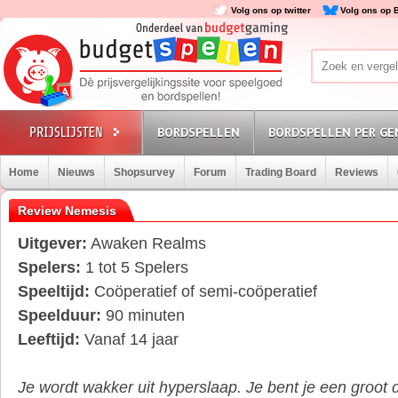
Volg ons op twitter
Volg ons op 
BORDSPELLEN
BORDSPELLEN PER GE
Home
Nieuws
Shopsurvey
Forum
Trading Board
Reviews
Review Nemesis
Uitgever:
Awaken Realms
Spelers:
1 tot 5 Spelers
Speeltijd:
Coöperatief of semi-coöperatief
Speelduur:
90 minuten
Leeftijd:
Vanaf 14 jaar
Je wordt wakker uit hyperslaap. Je bent je een groot