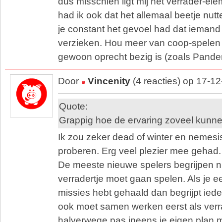
dus misschien ligt mij het verrader-ele
had ik ook dat het allemaal beetje nut
je constant het gevoel had dat iemand 
verzieken. Hou meer van coop-spelen 
gewoon oprecht bezig is (zoals Pande
Door
Vincenity
(4 reacties) op 17-1
Quote:
Grappig hoe de ervaring zoveel kunnen
Ik zou zeker dead of winter en nemesis
proberen. Erg veel plezier mee gehad.
De meeste nieuwe spelers begrijpen niet
verradertje moet gaan spelen. Als je ee
missies hebt gehaald dan begrijpt iede
ook moet samen werken eerst als verr
halverwege pas ineens je eigen plan m