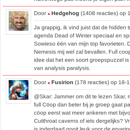
Door
Hedgehog
(1408 reacties) op 
Ja grappig, ik vind juist dat de hidden t
agenda Dead of Winter speciaal en s
Sowieso één van mijn top favorieten. 
Nemesis mij wel zal bevallen. Full coo
idee dat het een soort groepspuzzel i
van analysis paralysis.
Door
Fusirion
(178 reacties) op 18-
@Skar: Jammer om dit te lezen Skar, 
full Cöop dan beter bij je groep gaat p
cöop eerst wat meer ankeren met bijv
Cutthroat caverns of iets dergelijks? Vr
is inderdaad nooit leuk voor de ervaring