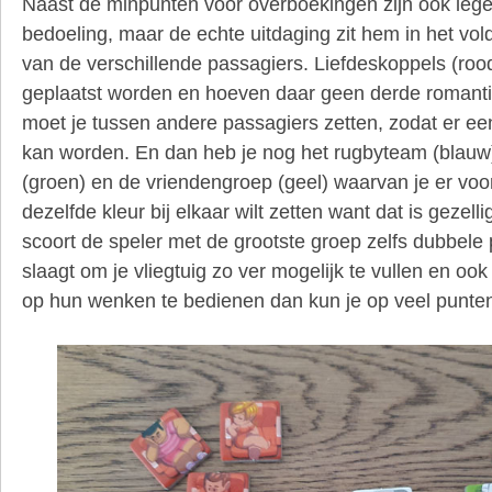
Naast de minpunten voor overboekingen zijn ook lege 
bedoeling, maar de echte uitdaging zit hem in het v
van de verschillende passagiers. Liefdeskoppels (roo
geplaatst worden en hoeven daar geen derde romanticu
moet je tussen andere passagiers zetten, zodat er een
kan worden. En dan heb je nog het rugbyteam (blauw
(groen) en de vriendengroep (geel) waarvan je er voo
dezelfde kleur bij elkaar wilt zetten want dat is gezell
scoort de speler met de grootste groep zelfs dubbele pu
slaagt om je vliegtuig zo ver mogelijk te vullen en oo
op hun wenken te bedienen dan kun je op veel punte