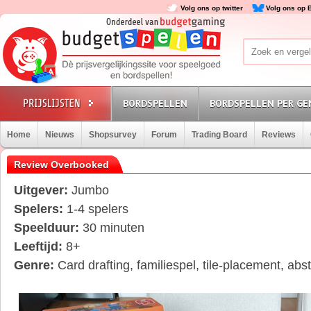
Volg ons op twitter
Volg ons op 
BORDSPELLEN
BORDSPELLEN PER GE
Home
Nieuws
Shopsurvey
Forum
Trading Board
Reviews
Review Overbooked
Uitgever:
Jumbo
Spelers:
1-4 spelers
Speelduur:
30 minuten
Leeftijd:
8+
Genre:
Card drafting, familiespel, tile-placement, abs