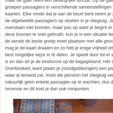
maar de gate heeft een belangrijke functie. Op de gat
groepen passagiers in verschillende samenstellingen
kaarten. Elke ronde dat je aan de beurt bent neem je z
de afgebeelde passagiers op stoelen in je vliegtuig. J
overslaan met bonnen, maar pas op want je begint er
deze bonnen te snel gebruikt, kun je in een situatie t
de eerste de beste groep moet plaatsen met alle gev
mag je de kaart draaien en zo heb je enige vrijheid o
best mogelijke wijze in te delen. Je speelt door tot e
is en dan tel je de eindscore op de bagageband. Het s
Overbooked, want plaats je (noodgedwongen) een pas
waar al iemand zat, moet die persoon het vliegtuig ver
natuurlijk geen enkele passagier op te wachten, dus 
recensie en dit kost je dan ook minpunten.