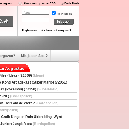
Instagram
Abonneer op onze RSS
Dark Mode
onthouden
Registreren
Wachtwoord vergeten?
oorgeven?
Mis je een Spel?
van Augustus
iles (Ideas) (21369)
(Ideas)
 Kong Arcadekast (Super Mario) (72051)
io)
ax (Pokémon) (72150)
(SuperMario)
a (NL)
(Bordspellen)
w: Reis om de Wereld
(Bordspellen)
ordspellen)
 Grail: Kings of Ruin Uitbreiding: Wyrd
rs
(Bordspellen)
 Junior: Junglefeest
(Bordspellen)