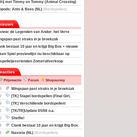
Vrij met Timmy en Tommy (Animal Crossing)
deas)
opods: Ants & Bees (NL)
(Bordspellen)
nieuws
view: de Legenden van Andor: het Verre
ngspan past straks in je broekzak
ank bestaat 10 jaar en krijgt Big Box + nieuwe
sen Spiel previewlijst nu beschikbaar op
egeek
spelletjesvrienden Zomeruitverkoop
an start
reacties
Prijsreactie
Forum
Shopsurvey
8
Wingspan past straks in je broekzak
2
[TK] Stapel bordspellen (Final Girl,
taliation, Zombicide Invader)
9
[TK] Verschillende bordspellen!
2
[TK/TR]Update 05/08 o.a.
gingen, Imperium Horizons, 20 Strong
0
Shelfie!
4
Clank bestaat 10 jaar en krijgt Big Box
itbreiding
4
Navoria (NL)
(Bordspellen)