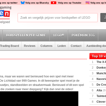
g ons op twitter
Volg ons op Bluesky
Volg ons op Youtube
Volg ons op 
BORDSPELLEN PER GENRE
LEGO®
POKÉMON TCG
Trading Board
Reviews
Columns
Leden
Contact
Aanbieding d
Top 10 
1
The X-F
2
Donkey
(SuperMar
3
Munchl
Anna, maar we waren wel benieuwd hoe een spel met meer
4
Navori
 De Lichtstad van 999 Games. In dit tweespeler spel moet je de
5
De Cre
ouwtjes, standbeelden en straatvermaak. Benieuwd of dit een spel
n die zoeken naar meer diepgang? Kijk dan snel de video!
6
Alta
(B
7
Tainted
Encounte
8
Clever