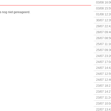
03/08 16:0
Kapitein 
03/08 15:5
is nog niet gereageerd.
01/08 12:2
30/07 12:3
29/07 22:4
28/07 09:4
26/07 08:5
25/07 11:1
25/07 09:3
Uitbreidi
24/07 23:2
24/07 17:0
(Bordspell
24/07 14:4
Surprise 
24/07 12:5
(Bordspell
24/07 12:4
23/07 18:2
start
23/07 14:2
(Bordspell
23/07 11:2
23/07 10:0
22/07 13:4