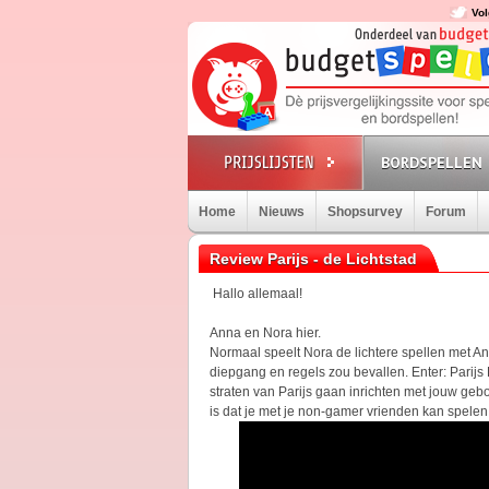
Vol
BORDSPELLEN
Home
Nieuws
Shopsurvey
Forum
Review Parijs - de Lichtstad
Hallo allemaal!
Anna en Nora hier.
Normaal speelt Nora de lichtere spellen met 
diepgang en regels zou bevallen. Enter: Parijs
straten van Parijs gaan inrichten met jouw geb
is dat je met je non-gamer vrienden kan spele