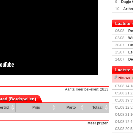
9
Dagje 
(77059)
(I
10
Arthr
Laatste 
06/08
Re
Land
02/08
Wi
30/07
Cl
uitbreiding
25/07
Es
Boardgam
24/07
De
weekend v
Laatste 
Nieuws
07/08 14:1
Aantal keer bekeken: 2813
05/08 21:2
tstad (Bordspellen)
Nemesis Re
05/08 19:3
ertijd
Prijs
Porto
Totaal
05/08 12:5
Prijsverla
04/08 21:1
04/08 12:4
Meer prijzen
+ nieuwe u
03/08 20:5