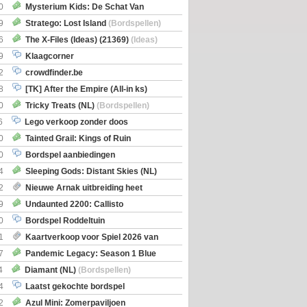
0
Mysterium Kids: De Schat Van
Boe
(Bordspellen)
9
Stratego: Lost Island
(Bordspellen)
6
The X-Files (Ideas) (21369)
(Ideas)
9
Klaagcorner
2
crowdfinder.be
8
[TK] After the Empire (All-in ks)
0
Tricky Treats (NL)
(Bordspellen)
6
Lego verkoop zonder doos
0
Tainted Grail: Kings of Ruin
ng: Wyrd Encounters
(Bordspellen)
0
Bordspel aanbiedingen
4
Sleeping Gods: Distant Skies (NL)
en)
2
Nieuwe Arnak uitbreiding heet
Shipments
9
Undaunted 2200: Callisto
en)
0
Bordspel Roddeltuin
1
Kaartverkoop voor Spiel 2026 van
7
Pandemic Legacy: Season 1 Blue
en)
4
Diamant (NL)
(Bordspellen)
4
Laatst gekochte bordspel
2
Azul Mini: Zomerpaviljoen