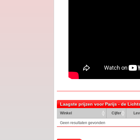
Laagste prijzen voor Parijs - de Lich
Winkel
Cijfer
Lev
Geen resultaten gevonden