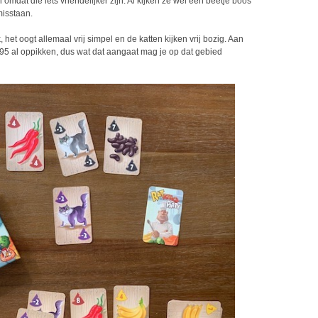
mdat die iets vriendelijker zijn. Al kijken ze wel een beetje boos
misstaan.
 het oogt allemaal vrij simpel en de katten kijken vrij bozig. Aan
1,95 al oppikken, dus wat dat aangaat mag je op dat gebied