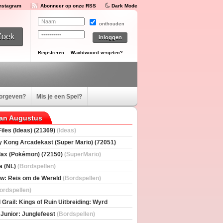
Instagram
Abonneer op onze RSS
Dark Mode
onthouden
Registreren
Wachtwoord vergeten?
oorgeven?
Mis je een Spel?
van Augustus
iles (Ideas) (21369)
(Ideas)
 Kong Arcadekast (Super Mario) (72051)
io)
ax (Pokémon) (72150)
(SuperMario)
a (NL)
(Bordspellen)
w: Reis om de Wereld
(Bordspellen)
ordspellen)
 Grail: Kings of Ruin Uitbreiding: Wyrd
rs
(Bordspellen)
 Junior: Junglefeest
(Bordspellen)