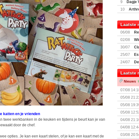
9
Dagje 
(77059)
(I
10
Arthr
Laatste 
06/08
Re
Land
02/08
Wi
30/07
Cl
uitbreiding
25/07
Es
Boardgam
24/07
De
weekend v
Laatste 
Nieuws
07/08 14:1
05/08 21:2
Nemesis Re
05/08 19:3
05/08 12:5
de katten en je vrienden
Prijsverla
aan twee werkbanken in de keuken en tijdens je beurt kan je van
04/08 21:1
bewaakt door de chef.
04/08 12:4
+ nieuwe u
03/08 20:5
wee opties. Je kan een kaart stelen, of je kan een kaart met de