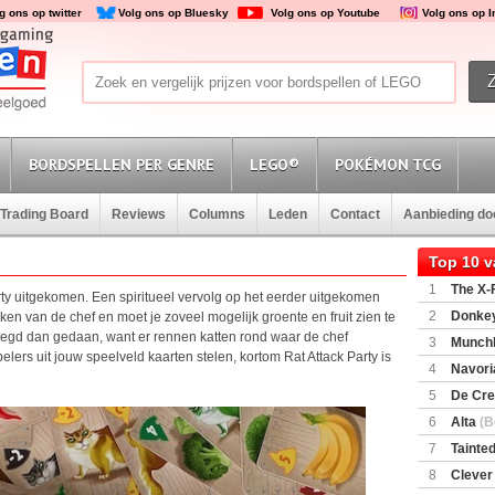
g ons op twitter
Volg ons op Bluesky
Volg ons op Youtube
Volg ons op 
BORDSPELLEN PER GENRE
LEGO®
POKÉMON TCG
Trading Board
Reviews
Columns
Leden
Contact
Aanbieding d
Top 10 
1
The X-F
rty uitgekomen. Een spiritueel vervolg op het eerder uitgekomen
2
Donkey
uken van de chef en moet je zoveel mogelijk groente en fruit zien te
(SuperMar
gezegd dan gedaan, want er rennen katten rond waar de chef
3
Munchl
ers uit jouw speelveld kaarten stelen, kortom Rat Attack Party is
4
Navori
5
De Cre
6
Alta
(B
7
Tainted
Encounte
8
Clever