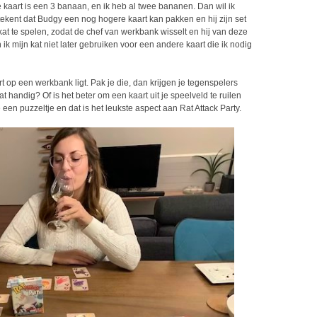
 kaart is een 3 banaan, en ik heb al twee bananen. Dan wil ik
tekent dat Budgy een nog hogere kaart kan pakken en hij zijn set
kat te spelen, zodat de chef van werkbank wisselt en hij van deze
 mijn kat niet later gebruiken voor een andere kaart die ik nodig
 op een werkbank ligt. Pak je die, dan krijgen je tegenspelers
 handig? Of is het beter om een kaart uit je speelveld te ruilen
e een puzzeltje en dat is het leukste aspect aan Rat Attack Party.