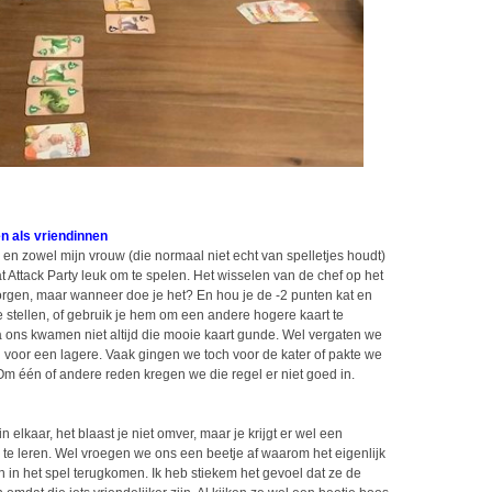
n als vriendinnen
 zowel mijn vrouw (die normaal niet echt van spelletjes houdt)
t Attack Party leuk om te spelen. Het wisselen van de chef op het
rgen, maar wanneer doe je het? En hou je de -2 punten kat en
e stellen, of gebruik je hem om een andere hogere kaart te
a ons kwamen niet altijd die mooie kaart gunde. Wel vergaten we
en voor een lagere. Vaak gingen we toch voor de kater of pakte we
m één of andere reden kregen we die regel er niet goed in.
 elkaar, het blaast je niet omver, maar je krijgt er wel een
an te leren. Wel vroegen we ons een beetje af waarom het eigenlijk
en in het spel terugkomen. Ik heb stiekem het gevoel dat ze de