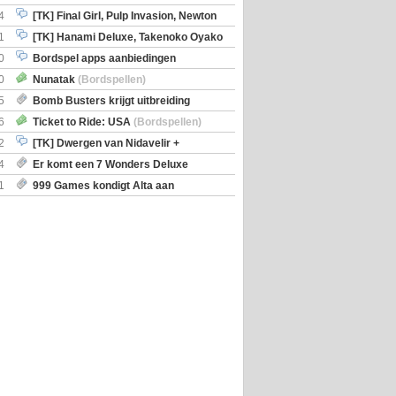
en)
4
[TK] Final Girl, Pulp Invasion, Newton
iscoveries
1
[TK] Hanami Deluxe, Takenoko Oyako
0
Bordspel apps aanbiedingen
0
Nunatak
(Bordspellen)
5
Bomb Busters krijgt uitbreiding
ro Kit
6
Ticket to Ride: USA
(Bordspellen)
2
[TK] Dwergen van Nidavelir +
Holmes Consulting Detective
4
Er komt een 7 Wonders Deluxe
ox
1
999 Games kondigt Alta aan