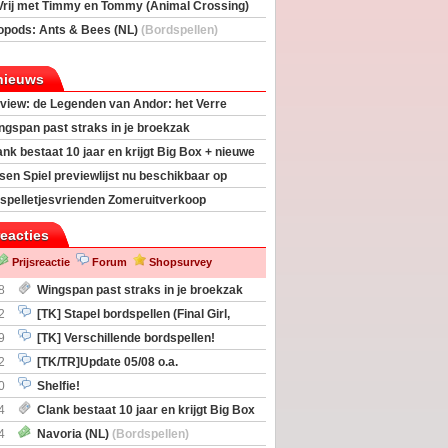
Vrij met Timmy en Tommy (Animal Crossing)
deas)
opods: Ants & Bees (NL)
(Bordspellen)
nieuws
view: de Legenden van Andor: het Verre
ngspan past straks in je broekzak
ank bestaat 10 jaar en krijgt Big Box + nieuwe
sen Spiel previewlijst nu beschikbaar op
egeek
spelletjesvrienden Zomeruitverkoop
an start
reacties
Prijsreactie
Forum
Shopsurvey
8
Wingspan past straks in je broekzak
2
[TK] Stapel bordspellen (Final Girl,
taliation, Zombicide Invader)
9
[TK] Verschillende bordspellen!
2
[TK/TR]Update 05/08 o.a.
gingen, Imperium Horizons, 20 Strong
0
Shelfie!
4
Clank bestaat 10 jaar en krijgt Big Box
itbreiding
4
Navoria (NL)
(Bordspellen)