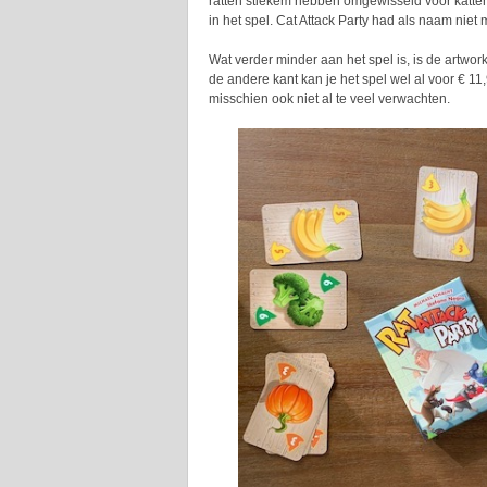
ratten stiekem hebben omgewisseld voor katten o
in het spel. Cat Attack Party had als naam niet 
Wat verder minder aan het spel is, is de artwork,
de andere kant kan je het spel wel al voor € 1
misschien ook niet al te veel verwachten.