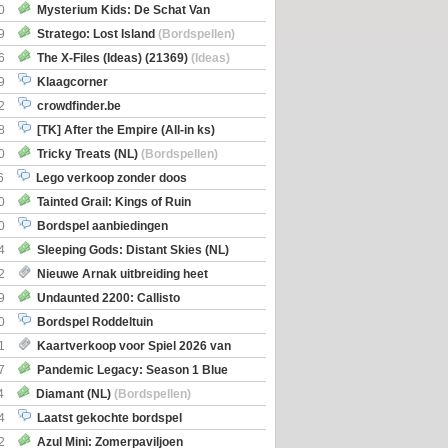
0
Mysterium Kids: De Schat Van
Boe
(Bordspellen)
9
Stratego: Lost Island
(Bordspellen)
6
The X-Files (Ideas) (21369)
(Ideas)
9
Klaagcorner
2
crowdfinder.be
8
[TK] After the Empire (All-in ks)
0
Tricky Treats (NL)
(Bordspellen)
6
Lego verkoop zonder doos
0
Tainted Grail: Kings of Ruin
ng: Wyrd Encounters
(Bordspellen)
0
Bordspel aanbiedingen
4
Sleeping Gods: Distant Skies (NL)
en)
2
Nieuwe Arnak uitbreiding heet
Shipments
9
Undaunted 2200: Callisto
en)
0
Bordspel Roddeltuin
1
Kaartverkoop voor Spiel 2026 van
7
Pandemic Legacy: Season 1 Blue
en)
4
Diamant (NL)
(Bordspellen)
4
Laatst gekochte bordspel
2
Azul Mini: Zomerpaviljoen