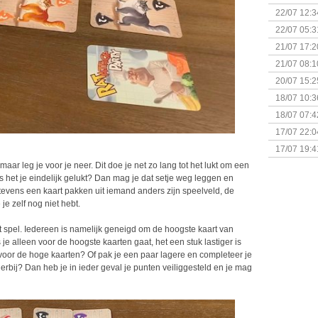
(Bordspell
22/07 12:3
& Great D
22/07 05:3
bigbox
21/07 17:2
21/07 08:1
20/07 15:2
genaamd P
18/07 10:3
18/07 07:4
Sherlock 
17/07 22:0
Monsterb
17/07 19:4
aar leg je voor je neer. Dit doe je net zo lang tot het lukt om een
Is het je eindelijk gelukt? Dan mag je dat setje weg leggen en
tevens een kaart pakken uit iemand anders zijn speelveld, de
 je zelf nog niet hebt.
 spel. Iedereen is namelijk geneigd om de hoogste kaart van
je alleen voor de hoogste kaarten gaat, het een stuk lastiger is
je voor de hoge kaarten? Of pak je een paar lagere en completeer je
 erbij? Dan heb je in ieder geval je punten veiliggesteld en je mag