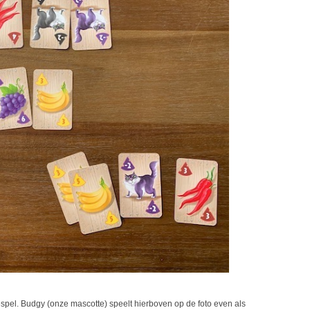
iespel. Budgy (onze mascotte) speelt hierboven op de foto even als