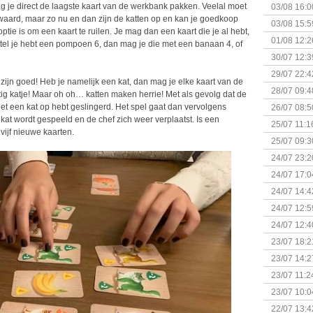
mag je direct de laagste kaart van de werkbank pakken. Veelal moet
03/08 16:0
 waard, maar zo nu en dan zijn de katten op en kan je goedkoop
Kapitein 
03/08 15:5
tie is om een kaart te ruilen. Je mag dan een kaart die je al hebt,
01/08 12:2
tel je hebt een pompoen 6, dan mag je die met een banaan 4, of
30/07 12:3
29/07 22:4
zijn goed! Heb je namelijk een kat, dan mag je elke kaart van de
28/07 09:4
tig katje! Maar oh oh… katten maken herrie! Met als gevolg dat de
net een kat op hebt geslingerd. Het spel gaat dan vervolgens
26/07 08:5
kat wordt gespeeld en de chef zich weer verplaatst. Is een
25/07 11:1
ijf nieuwe kaarten.
25/07 09:3
Uitbreidi
24/07 23:2
24/07 17:0
(Bordspell
24/07 14:4
Surprise 
24/07 12:5
(Bordspell
24/07 12:4
23/07 18:2
start
23/07 14:2
(Bordspell
23/07 11:2
23/07 10:0
22/07 13:4