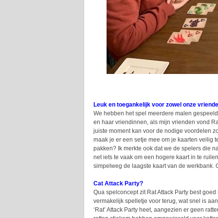
Leuk en toegankelijk voor zowel onze vriende
We hebben het spel meerdere malen gespeeld en
en haar vriendinnen, als mijn vrienden vond Ra
juiste moment kan voor de nodige voordelen zo
maak je er een setje mee om je kaarten veilig t
pakken? Ik merkte ook dat we de spelers die n
net iets te vaak om een hogere kaart in te ruil
simpelweg de laagste kaart van de werkbank. O
Cat Attack Party?
Qua spelconcept zit Rat Attack Party best goed in
vermakelijk spelletje voor terug, wat snel is a
‘Rat’ Attack Party heet, aangezien er geen ratt