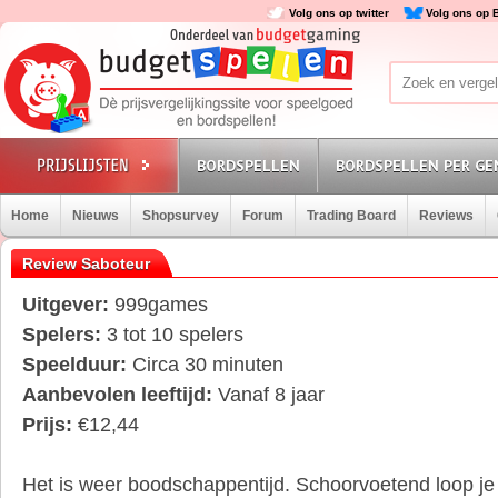
Volg ons op twitter
Volg ons op 
BORDSPELLEN
BORDSPELLEN PER GE
Home
Nieuws
Shopsurvey
Forum
Trading Board
Reviews
Review Saboteur
Uitgever:
999games
Spelers:
3 tot 10 spelers
Speelduur:
Circa 30 minuten
Aanbevolen leeftijd:
Vanaf 8 jaar
Prijs:
€12,44
Het is weer boodschappentijd. Schoorvoetend loop je 