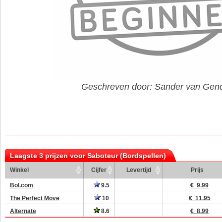
Geschreven door: Sander van Gen
Laagste 3 prijzen voor Saboteur (Bordspellen)
Winkel
Cijfer
Levertijd
Prijs
Bol.com
9.5
€ 9.99
The Perfect Move
10
€ 11.95
Alternate
8.6
€ 8.99