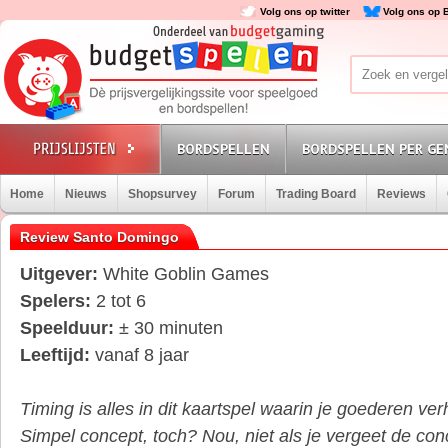
Volg ons op twitter
Volg ons op 
BORDSPELLEN
BORDSPELLEN PER GE
Home
Nieuws
Shopsurvey
Forum
Trading Board
Reviews
Review Santo Domingo
Uitgever:
White Goblin Games
Spelers:
2 tot 6
Speelduur:
± 30 minuten
Leeftijd:
vanaf 8 jaar
Timing is alles in dit kaartspel waarin je goederen ve
Simpel concept, toch? Nou, niet als je vergeet de con