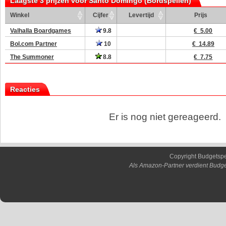
Laagste 3 prijzen voor Santo Domingo (Bordspellen)
Winkel
Cijfer
Levertijd
Prijs
Valhalla Boardgames
9.8
€ 5.00
Bol.com Partner
10
€ 14.89
The Summoner
8.8
€ 7.75
Reacties
Er is nog niet gereageerd.
Copyright Budgetsp
Als Amazon-Partner verdient Budge