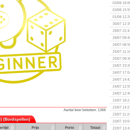
03/08 16:0
Kapitein 
03/08 15:5
01/08 12:2
30/07 12:3
29/07 22:4
28/07 09:4
26/07 08:5
25/07 11:1
25/07 09:3
Uitbreidi
24/07 23:2
24/07 17:0
(Bordspell
24/07 14:4
Surprise 
24/07 12:5
(Bordspell
24/07 12:4
23/07 18:2
start
23/07 14:2
Aantal keer bekeken: 1366
(Bordspell
23/07 11:2
G) (Bordspellen)
23/07 10:0
ertijd
Prijs
Porto
Totaal
22/07 13:4