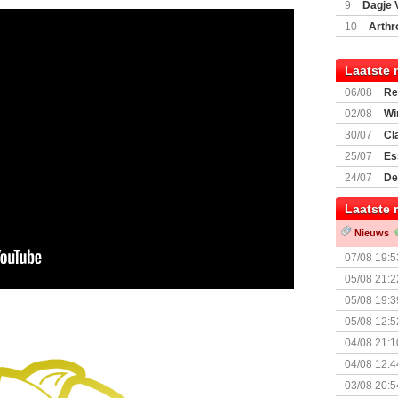
9
Dagje 
(77059)
(I
10
Arthr
Laatste 
06/08
Re
Land
02/08
Wi
30/07
Cl
uitbreiding
25/07
Es
Boardgam
24/07
De
weekend v
Laatste 
Nieuws
07/08 19:5
05/08 21:2
Nemesis Re
05/08 19:3
05/08 12:5
Prijsverla
04/08 21:1
04/08 12:4
+ nieuwe u
03/08 20:5