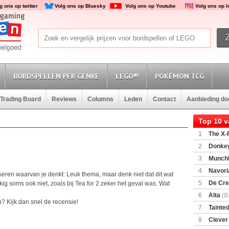
g ons op twitter
Volg ons op Bluesky
Volg ons op Youtube
Volg ons op 
BORDSPELLEN PER GENRE
LEGO®
POKÉMON TCG
Trading Board
Reviews
Columns
Leden
Contact
Aanbieding d
Top 10 
1
The X-F
2
Donkey
(SuperMar
3
Munchl
4
Navori
nseren waarvan je denkt: Leuk thema, maar denk niet dat dit wat
5
De Cre
kig soms ook niet, zoals bij Tea for 2 zeker het geval was. Wat
6
Alta
(B
 Kijk dan snel de recensie!
7
Tainted
Encounte
8
Clever