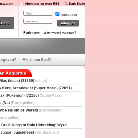
Instagram
Abonneer op onze RSS
Dark Mode
onthouden
Registreren
Wachtwoord vergeten?
oorgeven?
Mis je een Spel?
van Augustus
iles (Ideas) (21369)
(Ideas)
 Kong Arcadekast (Super Mario) (72051)
io)
ax (Pokémon) (72150)
(SuperMario)
a (NL)
(Bordspellen)
w: Reis om de Wereld
(Bordspellen)
ordspellen)
 Grail: Kings of Ruin Uitbreiding: Wyrd
rs
(Bordspellen)
 Junior: Junglefeest
(Bordspellen)