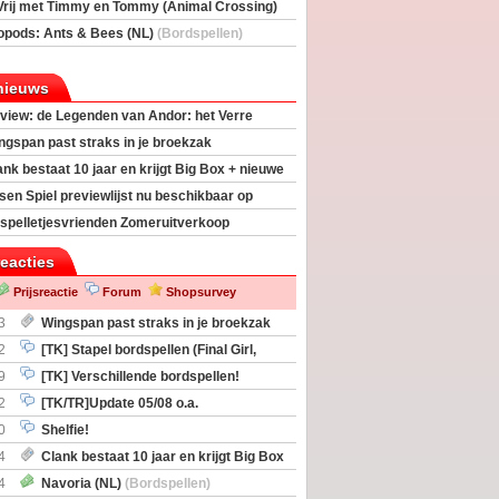
Vrij met Timmy en Tommy (Animal Crossing)
deas)
opods: Ants & Bees (NL)
(Bordspellen)
nieuws
view: de Legenden van Andor: het Verre
ngspan past straks in je broekzak
ank bestaat 10 jaar en krijgt Big Box + nieuwe
sen Spiel previewlijst nu beschikbaar op
egeek
spelletjesvrienden Zomeruitverkoop
an start
reacties
Prijsreactie
Forum
Shopsurvey
3
Wingspan past straks in je broekzak
2
[TK] Stapel bordspellen (Final Girl,
taliation, Zombicide Invader)
9
[TK] Verschillende bordspellen!
2
[TK/TR]Update 05/08 o.a.
gingen, Imperium Horizons, 20 Strong
0
Shelfie!
4
Clank bestaat 10 jaar en krijgt Big Box
itbreiding
4
Navoria (NL)
(Bordspellen)