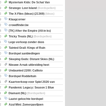
0
Mysterium Kids: De Schat Van
Boe
(Bordspellen)
9
Stratego: Lost Island
(Bordspellen)
6
The X-Files (Ideas) (21369)
(Ideas)
9
Klaagcorner
2
crowdfinder.be
8
[TK] After the Empire (All-in ks)
0
Tricky Treats (NL)
(Bordspellen)
6
Lego verkoop zonder doos
0
Tainted Grail: Kings of Ruin
ng: Wyrd Encounters
(Bordspellen)
0
Bordspel aanbiedingen
4
Sleeping Gods: Distant Skies (NL)
en)
2
Nieuwe Arnak uitbreiding heet
Shipments
9
Undaunted 2200: Callisto
en)
0
Bordspel Roddeltuin
1
Kaartverkoop voor Spiel 2026 van
7
Pandemic Legacy: Season 1 Blue
en)
4
Diamant (NL)
(Bordspellen)
4
Laatst gekochte bordspel
2
Azul Mini: Zomerpaviljoen