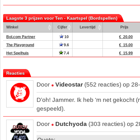
Laagste 3 prijzen voor Ten - Kaartspel (Bordspellen)
Winkel
Cijfer
Levertijd
Prijs
Bol.com Partner
10
€ 20.00
The Playground
9.6
€ 15.00
Het Spelhuis
7.4
€ 15.99
Reacties
Door
Videostar
(552 reacties) op 28
D’oh! Jammer. Ik heb ‘m net gekocht (
gespeeld).
Door
Dutchyoda
(303 reacties) op 
Quote: