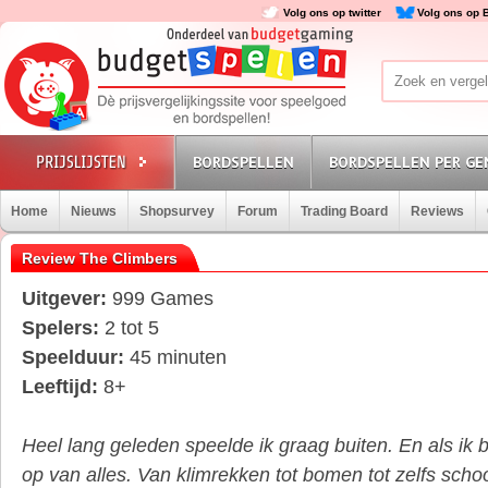
Volg ons op twitter
Volg ons op 
BORDSPELLEN
BORDSPELLEN PER GE
Home
Nieuws
Shopsurvey
Forum
Trading Board
Reviews
Review The Climbers
Uitgever:
999 Games
Spelers:
2 tot 5
Speelduur:
45 minuten
Leeftijd:
8+
Heel lang geleden speelde ik graag buiten. En als ik 
op van alles. Van klimrekken tot bomen tot zelfs sch