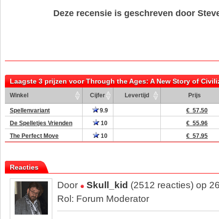
Deze recensie is geschreven door Stev
Laagste 3 prijzen voor Through the Ages: A New Story of Civili
Winkel
Cijfer
Levertijd
Prijs
Spellenvariant
9.9
€ 57.50
De Spelletjes Vrienden
10
€ 55.96
The Perfect Move
10
€ 57.95
Reacties
Door
Skull_kid
(2512 reacties) op 2
Rol: Forum Moderator