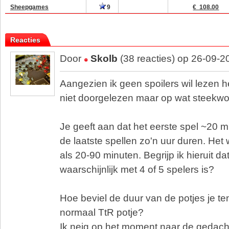
Sheepgames
9
€ 108.00
Reacties
Door
Skolb
(38 reacties) op 26-09-2
Aangezien ik geen spoilers wil lezen h
niet doorgelezen maar op wat steekw
Je geeft aan dat het eerste spel ~20 m
de laatste spellen zo'n uur duren. Het
als 20-90 minuten. Begrijp ik hieruit d
waarschijnlijk met 4 of 5 spelers is?
Hoe beviel de duur van de potjes je t
normaal TtR potje?
Ik neig op het moment naar de gedacht