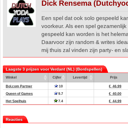
Dick Rensema (Dutchyo
Een spel dat ook solo gespeeld kan
voorkeur. Als een spel gezamenlijk
gespeeld kan worden is het helema
Daarvoor zijn random & writes ideaal
mij thuis zal vinden zijn party- en s
Laagste 3 prijzen voor Verdant (NL) (Bordspellen)
Winkel
Cijfer
Levertijd
Prijs
Bol.com Partner
10
€ 46.99
Queen of Games
9.7
€ 40.00
Het Spelhuis
7.4
€ 44.99
Reacties