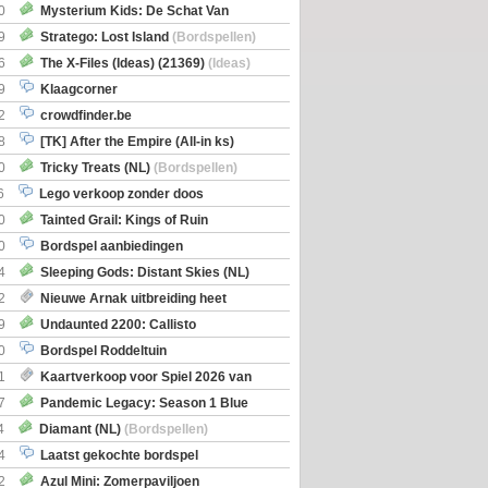
0
Mysterium Kids: De Schat Van
Boe
(Bordspellen)
9
Stratego: Lost Island
(Bordspellen)
6
The X-Files (Ideas) (21369)
(Ideas)
9
Klaagcorner
2
crowdfinder.be
8
[TK] After the Empire (All-in ks)
0
Tricky Treats (NL)
(Bordspellen)
6
Lego verkoop zonder doos
0
Tainted Grail: Kings of Ruin
ng: Wyrd Encounters
(Bordspellen)
0
Bordspel aanbiedingen
4
Sleeping Gods: Distant Skies (NL)
en)
2
Nieuwe Arnak uitbreiding heet
Shipments
9
Undaunted 2200: Callisto
en)
0
Bordspel Roddeltuin
1
Kaartverkoop voor Spiel 2026 van
7
Pandemic Legacy: Season 1 Blue
en)
4
Diamant (NL)
(Bordspellen)
4
Laatst gekochte bordspel
2
Azul Mini: Zomerpaviljoen