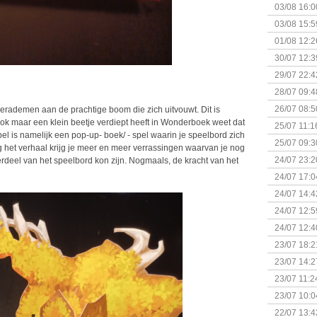
03/08 16:0
Kapitein 
03/08 15:5
01/08 12:2
30/07 12:3
29/07 22:4
28/07 09:4
26/07 08:5
erademen aan de prachtige boom die zich uitvouwt. Dit is
ook maar een klein beetje verdiept heeft in Wonderboek weet dat
25/07 11:1
spel is namelijk een pop-up- boek/ - spel waarin je speelbord zich
25/07 09:3
het verhaal krijg je meer en meer verrassingen waarvan je nog
Uitbreidi
24/07 23:2
erdeel van het speelbord kon zijn. Nogmaals, de kracht van het
24/07 17:0
(Bordspell
24/07 14:4
Surprise 
24/07 12:5
(Bordspell
24/07 12:4
23/07 18:2
start
23/07 14:2
(Bordspell
23/07 11:2
23/07 10:0
22/07 13:4