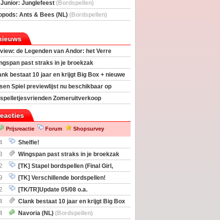
deas)
 Junior: Junglefeest
(Bordspellen)
opods: Ants & Bees (NL)
(Bordspellen)
nieuws
view: de Legenden van Andor: het Verre
ngspan past straks in je broekzak
ank bestaat 10 jaar en krijgt Big Box + nieuwe
sen Spiel previewlijst nu beschikbaar op
egeek
spelletjesvrienden Zomeruitverkoop
an start
reacties
Prijsreactie
Forum
Shopsurvey
4
Shelfie!
3
Wingspan past straks in je broekzak
2
[TK] Stapel bordspellen (Final Girl,
taliation, Zombicide Invader)
9
[TK] Verschillende bordspellen!
2
[TK/TR]Update 05/08 o.a.
gingen, Imperium Horizons, 20 Strong
4
Clank bestaat 10 jaar en krijgt Big Box
itbreiding
4
Navoria (NL)
(Bordspellen)