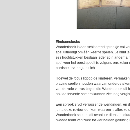
Eindconclusie:
Wonderboek is een schitterend sprookje vol ve
spel uitnodigt om één keer te spelen. Je kunt j
zes hoofdstukken beslaan ieder zo’n anderhalf u
spel voor het eerst speelt is volgens ons zeke
bordspelervaring an sich.
Hoewel de focus ligt op de kinderen, vermaken 
playing spellen houden waarvan ondergetekend
van de vele verrassingen die Wonderboek uit het
ook de fervente spelers kunnen zich nog vergis
Een sprookje vol verrassende wendingen, en
je na deze review denken, waarom is alles zo o
Wonderboek spelen, dit avontuur dient absoluut
tweede team van twee tot vier helden gelukkig