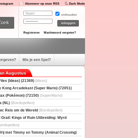
Instagram
Abonneer op onze RSS
Dark Mode
onthouden
Registreren
Wachtwoord vergeten?
oorgeven?
Mis je een Spel?
van Augustus
iles (Ideas) (21369)
(Ideas)
 Kong Arcadekast (Super Mario) (72051)
io)
ax (Pokémon) (72150)
(SuperMario)
a (NL)
(Bordspellen)
w: Reis om de Wereld
(Bordspellen)
 Grail: Kings of Ruin Uitbreiding: Wyrd
rs
(Bordspellen)
ordspellen)
Vrij met Timmy en Tommy (Animal Crossing)