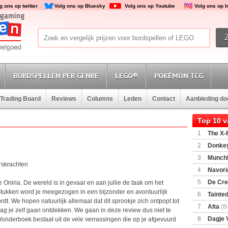
g ons op twitter
Volg ons op Bluesky
Volg ons op Youtube
Volg ons op 
BORDSPELLEN PER GENRE
LEGO®
POKÉMON TCG
Trading Board
Reviews
Columns
Leden
Contact
Aanbieding d
Top 10 
1
The X-F
2
Donkey
(SuperMar
3
Munchl
erskrachten
4
Navori
5
De Cre
e Oniria. De wereld is in gevaar en aan jullie de taak om het
tukken word je meegezogen in een bijzonder en avontuurlijk
6
Tainted
t. We hopen natuurlijk allemaal dat dit sprookje zich ontpopt tot
Encounte
7
Alta
(B
mag je zelf gaan ontdekken. We gaan in deze review dus niet te
8
Dagje 
Wonderboek bestaat uit de vele verrassingen die op je afgevuurd