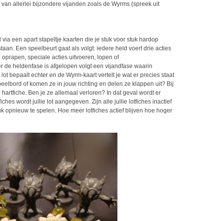
 van allerlei bijzondere vijanden zoals de Wyrms (spreek uit
via een apart stapeltje kaarten die je stuk voor stuk hardop
taan. Een speelbeurt gaat als volgt: iedere held voert drie acties
 oprapen, speciale acties uitvoeren, lopen of
r de heldenfase is afgelopen volgt een vijandfase waarin
ot bepaalt echter en de Wyrm-kaart vertelt je wat er precies staat
eelbord of komen ze in jouw richting en delen ze klappen uit? Bij
artfiche. Ben je ze allemaal verloren? In dat geval wordt er
iches wordt jullie lot aangegeven. Zijn alle jullie lotfiches inactief
uk opnieuw te spelen. Hoe meer lotfiches actief blijven hoe hoger