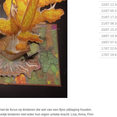
(Bordspell
22/07 12:3
& Great D
22/07 05:3
bigbox
21/07 17:2
21/07 08:1
20/07 15:2
genaamd P
18/07 10:3
18/07 07:4
Sherlock 
17/07 22:0
Monsterb
17/07 19:4
 met de focus op kinderen die wel van een fijne uitdaging houden.
elijk kinderen met ieder hun eigen unieke kracht. Lisa, Anna, Finn