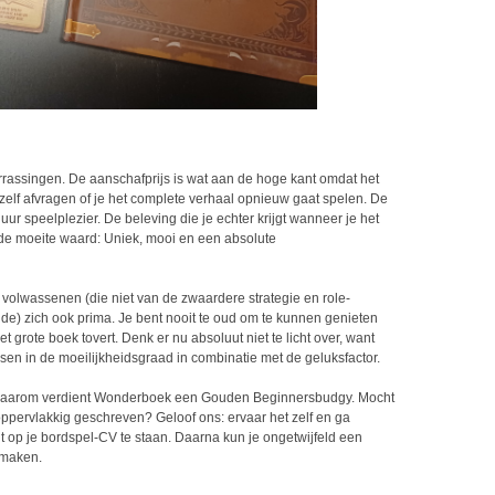
rrassingen. De aanschafprijs is wat aan de hoge kant omdat het
ezelf afvragen of je het complete verhaal opnieuw gaat spelen. De
ur speelplezier. De beleving die je echter krijgt wanneer je het
r de moeite waard: Uniek, mooi en een absolute
volwassenen (die niet van de zwaardere strategie en role-
e) zich ook prima. Je bent nooit te oud om te kunnen genieten
 grote boek tovert. Denk er nu absoluut niet te licht over, want
sen in de moeilijkheidsgraad in combinatie met de geluksfactor.
 daarom verdient Wonderboek een Gouden Beginnersbudgy. Mocht
ppervlakkig geschreven? Geloof ons: ervaar het zelf en ga
 op je bordspel-CV te staan. Daarna kun je ongetwijfeld een
 maken.