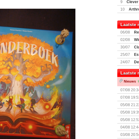
(77059)
(I
9
Clever
10
Arthr
Laatste 
06/08
Re
Land
02/08
Wi
30/07
Cl
uitbreiding
25/07
Es
Boardgam
24/07
De
weekend v
Laatste 
Nieuws
07/08 20:3
07/08 19:5
05/08 21:2
Nemesis Re
05/08 19:3
05/08 12:5
Prijsverla
04/08 12:4
+ nieuwe u
03/08 20:5