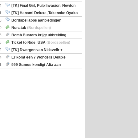
en)
4
[TK] Final Girl, Pulp Invasion, Newton
iscoveries
1
[TK] Hanami Deluxe, Takenoko Oyako
0
Bordspel apps aanbiedingen
0
Nunatak
(Bordspellen)
5
Bomb Busters krijgt uitbreiding
ro Kit
6
Ticket to Ride: USA
(Bordspellen)
2
[TK] Dwergen van Nidavelir +
Holmes Consulting Detective
4
Er komt een 7 Wonders Deluxe
ox
1
999 Games kondigt Alta aan