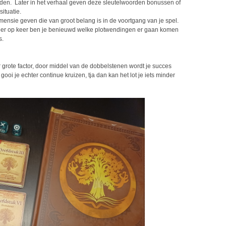
en. Later in het verhaal geven deze sleutelwoorden bonussen of
situatie.
ensie geven die van groot belang is in de voortgang van je spel.
eer op keer ben je benieuwd welke plotwendingen er gaan komen
s.
r grote factor, door middel van de dobbelstenen wordt je succes
 gooi je echter continue kruizen, tja dan kan het lot je iets minder