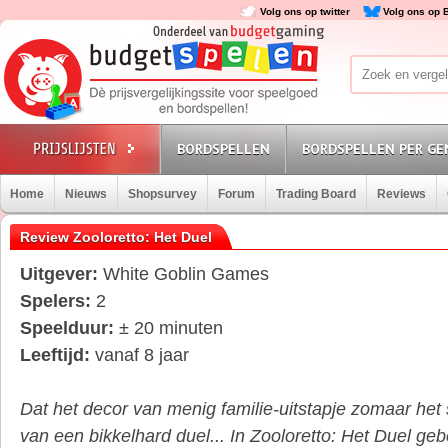
Volg ons op twitter
Volg ons op 
BORDSPELLEN
BORDSPELLEN PER GE
Home
Nieuws
Shopsurvey
Forum
Trading Board
Reviews
Review Zooloretto: Het Duel
Uitgever:
White Goblin Games
Spelers:
2
Speelduur:
± 20 minuten
Leeftijd:
vanaf 8 jaar
Dat het decor van menig familie-uitstapje zomaar het 
van een bikkelhard duel... In Zooloretto: Het Duel gebe