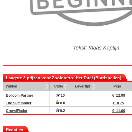
Tekst: Klaas Kaptijn
Laagste 3 prijzen voor Zooloretto: Het Duel (Bordspellen)
Winkel
Cijfer
Levertijd
Prijs
Bol.com Partner
10
€ 12.99
The Summoner
8.8
€ 8.75
CrowdFinder
9.2
€ 11.00
Reacties