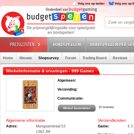
Volg ons op twitter
Volg ons op 
BORDSPELLEN
BORDSPELLEN PER GE
Home
Nieuws
Shopsurvey
Forum
Trading Board
Reviews
Winkelinformatie & ervaringen - 999 Games
Algemeen:
Verzending:
Communicatie:
(0 reviews)
Winkel beoordelen
Algemene informatie
Verzendkosten
Adres:
Mangaanstraat 53
Game:
€ 3
1362 JW