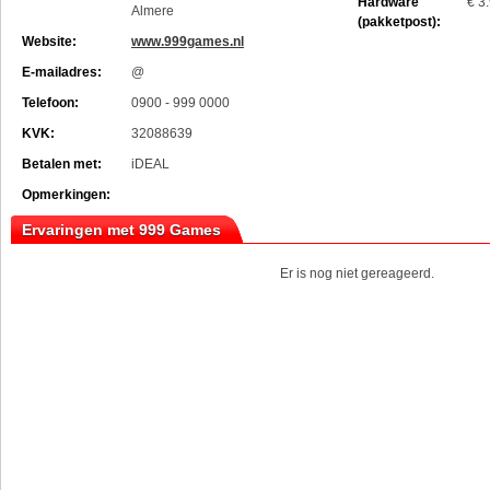
Hardware
€ 3
Almere
(pakketpost):
Website:
www.999games.nl
E-mailadres:
@
Telefoon:
0900 - 999 0000
KVK:
32088639
Betalen met:
iDEAL
Opmerkingen:
Ervaringen met 999 Games
Er is nog niet gereageerd.