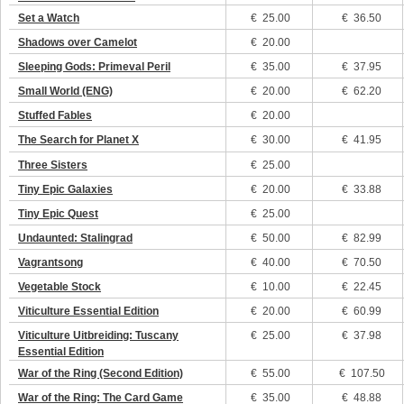
Set a Watch
€
25.00
€ 36.50
Shadows over Camelot
€
20.00
Sleeping Gods: Primeval Peril
€
35.00
€ 37.95
Small World (ENG)
€
20.00
€ 62.20
Stuffed Fables
€
20.00
The Search for Planet X
€
30.00
€ 41.95
Three Sisters
€
25.00
Tiny Epic Galaxies
€
20.00
€ 33.88
Tiny Epic Quest
€
25.00
Undaunted: Stalingrad
€
50.00
€ 82.99
Vagrantsong
€
40.00
€ 70.50
Vegetable Stock
€
10.00
€ 22.45
Viticulture Essential Edition
€
20.00
€ 60.99
Viticulture Uitbreiding: Tuscany
€
25.00
€ 37.98
Essential Edition
War of the Ring (Second Edition)
€
55.00
€ 107.50
War of the Ring: The Card Game
€
35.00
€ 48.88