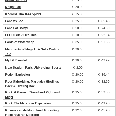
Indian Summer
€
25.00
Knight Fall
€
30.00
Kodama The Tree Spirits
€
15.00
Land vs Sea
€
25.00
€ 35.45
Lands of Galzyr
€
50.00
€ 74.50
LEGO Brick Like This!
€
10.00
€ 22.94
Lords of Waterdeep
€
35.00
€ 51.88
Merchants of Magick: A Set a Watch
€
20.00
Tale
My Lil' Everdell
€
30.00
€ 42.99
Next Station: Paris Uitbreiding: Sports
€
2.00
Potion Explosion
€
20.00
€ 36.44
Root Uitbreiding: Marauder Hirelings
€
20.00
€ 32.99
Pack & Hireling Box
Root: A Game of Woodland Right and
€
35.00
€ 52.50
Might
Root: The Marauder Expansion
€
35.00
€ 49.95
Rovers van de Noordzee Uitbreiding:
€
32.00
€ 45.90
Helden uit het Noorden