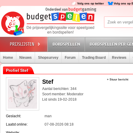
Volg ons op twitter
Volg ons op 
BORDSPELLEN
BORDSPELLEN PER GE
Home
Nieuws
Shopsurvey
Forum
Trading Board
Reviews
Profiel Stef
+ Stuur bericht
Stef
Aantal berichten: 344
Soort member: Moderator
Lid sinds 19-02-2018
Geslacht:
man
Laatst online:
07-08-2026 08:18
Website: