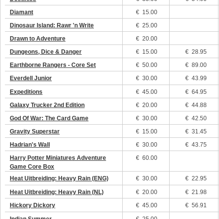
Diamant
€
15.00
Dinosaur Island: Rawr 'n Write
€
25.00
Drawn to Adventure
€
20.00
Dungeons, Dice & Danger
€
15.00
€ 28.95
Earthborne Rangers - Core Set
€
50.00
€ 89.00
Everdell Junior
€
30.00
€ 43.99
Expeditions
€
45.00
€ 64.95
Galaxy Trucker 2nd Edition
€
20.00
€ 44.88
God Of War: The Card Game
€
30.00
€ 42.50
Gravity Superstar
€
15.00
€ 31.45
Hadrian's Wall
€
30.00
€ 43.75
Harry Potter Miniatures Adventure
€
60.00
Game Core Box
Heat Uitbreiding: Heavy Rain (ENG)
€
30.00
€ 22.95
Heat Uitbreiding: Heavy Rain (NL)
€
20.00
€ 21.98
Hickory Dickory
€
45.00
€ 56.91