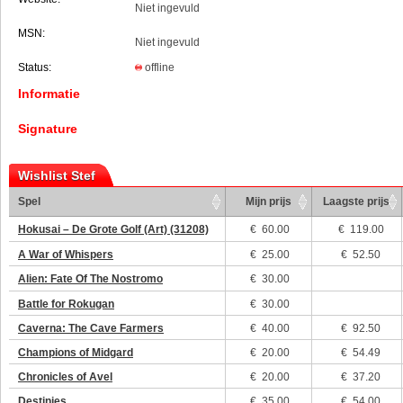
Niet ingevuld
MSN:
Niet ingevuld
Status:
offline
Informatie
Signature
Wishlist Stef
Spel
Mijn prijs
Laagste prijs
Hokusai – De Grote Golf (Art) (31208)
€
60.00
€ 119.00
A War of Whispers
€
25.00
€ 52.50
Alien: Fate Of The Nostromo
€
30.00
Battle for Rokugan
€
30.00
Caverna: The Cave Farmers
€
40.00
€ 92.50
Champions of Midgard
€
20.00
€ 54.49
Chronicles of Avel
€
20.00
€ 37.20
Destinies
€
35.00
€ 54.00