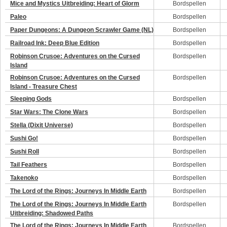
Mice and Mystics Uitbreiding: Heart of Glorm
Bordspellen
Paleo
Bordspellen
Paper Dungeons: A Dungeon Scrawler Game (NL)
Bordspellen
Railroad Ink: Deep Blue Edition
Bordspellen
Robinson Crusoe: Adventures on the Cursed
Bordspellen
Island
Robinson Crusoe: Adventures on the Cursed
Bordspellen
Island - Treasure Chest
Sleeping Gods
Bordspellen
Star Wars: The Clone Wars
Bordspellen
Stella (Dixit Universe)
Bordspellen
Sushi Go!
Bordspellen
Sushi Roll
Bordspellen
Tail Feathers
Bordspellen
Takenoko
Bordspellen
The Lord of the Rings: Journeys In Middle Earth
Bordspellen
The Lord of the Rings: Journeys In Middle Earth
Bordspellen
Uitbreiding: Shadowed Paths
The Lord of the Rings: Journeys In Middle Earth
Bordspellen