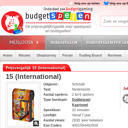
Volg ons op twitter
Volg ons op 
BORDSPELLEN
BORDSPELLEN PER GE
Home
Nieuws
Shopsurvey
Forum
Trading Board
Reviews
Prijsvergelijk 15 (International)
15 (International)
Uitgever:
Schmidt
Jul
Taal:
Nederlands
Aantal spelers:
2 tot 6 spelers
Type bordspel:
Dobbelspel
Kaartspel
Speelduur:
20 minuten
Leeftijd:
Vanaf 7 jaar
Aantal views:
2830 keer bekeken
Ean Codes:
4001504492939