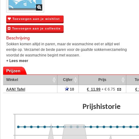
Toevoegen aan je wishlist
Toevoegen aan je collectie
Beschrijving
Sokken komen altijd in paren, maar de wasmachine eet er altijd wel
eentje op. Verzamel de beste paren voor de gaafste sokkenverzameling
voordat de wasmachine begint met wassen.
+ Lees meer
Prijzen
Winkel
Cijfer
Prijs
To
AAN! Tafel
10
€ 11.99
+ € 6.75
€ 