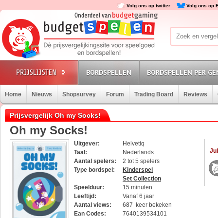
Volg ons op twitter
Volg ons op 
BORDSPELLEN
BORDSPELLEN PER GE
Home
Nieuws
Shopsurvey
Forum
Trading Board
Reviews
Prijsvergelijk Oh my Socks!
Oh my Socks!
Uitgever:
Helvetiq
Jul
Taal:
Nederlands
Aantal spelers:
2 tot 5 spelers
Type bordspel:
Kinderspel
Set Collection
Speelduur:
15 minuten
Leeftijd:
Vanaf 6 jaar
Aantal views:
687 keer bekeken
Ean Codes:
7640139534101