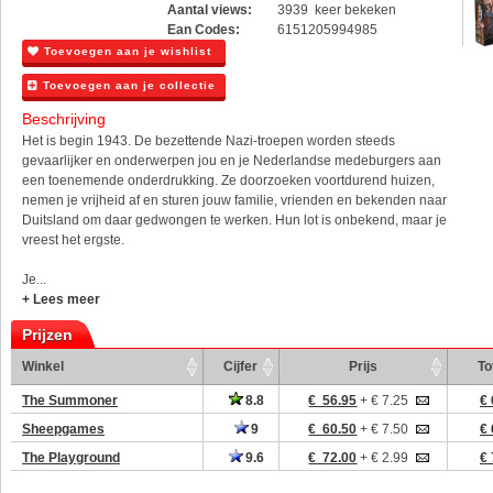
Aantal views:
3939 keer bekeken
Ean Codes:
6151205994985
Toevoegen aan je wishlist
Toevoegen aan je collectie
Beschrijving
Het is begin 1943. De bezettende Nazi-troepen worden steeds
gevaarlijker en onderwerpen jou en je Nederlandse medeburgers aan
een toenemende onderdrukking. Ze doorzoeken voortdurend huizen,
nemen je vrijheid af en sturen jouw familie, vrienden en bekenden naar
Duitsland om daar gedwongen te werken. Hun lot is onbekend, maar je
vreest het ergste.
Je...
+ Lees meer
Prijzen
Winkel
Cijfer
Prijs
To
The Summoner
8.8
€ 56.95
+ € 7.25
€ 
Sheepgames
9
€ 60.50
+ € 7.50
€ 
The Playground
9.6
€ 72.00
+ € 2.99
€ 