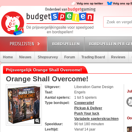
Volg ons op twitter
Volg ons op 
BORDSPELLEN
BORDSPELLEN PER GE
Home
Nieuws
Shopsurvey
Forum
Trading Board
Reviews
Prijsvergelijk Orange Shall Overcome!
Orange Shall Overcome!
Uitgever:
Liberation Game Design
Jul
Taal:
Engels
Aantal spelers:
1 tot 5 spelers
Type bordspel:
Cooperatief
Pickup & Deliver
Push Your luck
Oo
Variabele spelerskrachten
Speelduur:
90 tot 180 minuten
Leeftijd:
Vanaf 14 jaar