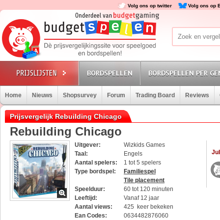
Volg ons op twitter
Volg ons op 
BORDSPELLEN
BORDSPELLEN PER GE
Home
Nieuws
Shopsurvey
Forum
Trading Board
Reviews
Prijsvergelijk Rebuilding Chicago
Rebuilding Chicago
Uitgever:
Wizkids Games
Jul
Taal:
Engels
Aantal spelers:
1 tot 5 spelers
Type bordspel:
Familiespel
Tile placement
Speelduur:
60 tot 120 minuten
Leeftijd:
Vanaf 12 jaar
Aantal views:
425 keer bekeken
Ean Codes:
0634482876060