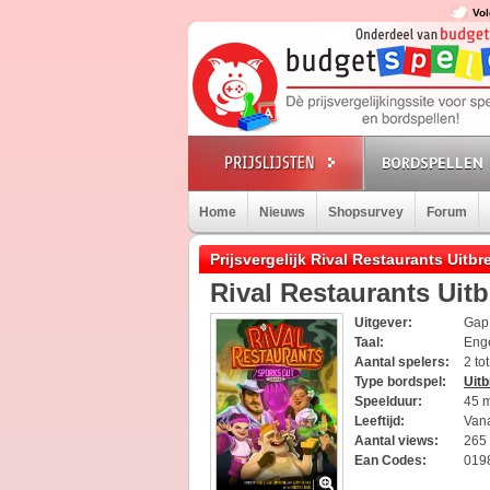
Vol
BORDSPELLEN
Home
Nieuws
Shopsurvey
Forum
Prijsvergelijk Rival Restaurants Uitb
Rival Restaurants Uit
Uitgever:
Gap
Taal:
Eng
Aantal spelers:
2 to
Type bordspel:
Uitb
Speelduur:
45 
Leeftijd:
Vana
Aantal views:
265
Ean Codes:
019