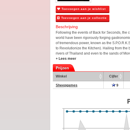
Toevoegen aan je wishlist
Toevoegen aan je collectie
Beschrijving
Following the events of Back for Seconds, the c
world have been rigorously forging gastronomica
of tremendous power, known as the S.P.O.R.K.S
to Revolutionize the Kitchen). Hailing from the 
rivers of Thailand and even to the sands of Moro
+ Lees meer
Prijzen
Winkel
Cijfer
Sheepgames
9