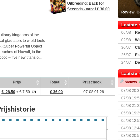
Uitbreiding: Back for
Seconds - vanaf € 30.00
Review: C
Laatste 
06/08
Re
ulinary kingdoms of the
Land
02/08
Wi
l gladiators to wield tools
. (Super Powerful Object
30/07
Cl
beaches of Hawaii, to the
uitbreiding
25/07
Es
cco – five new titans o...
Boardgam
24/07
De
weekend v
Laatste 
Prijs
Totaal
Prijscheck
Nieuws
07/08 20:3
€ 28.50
+ € 7.50
€ 36.00
07-08 01:28
07/08 19:5
05/08 21:2
Nemesis Re
05/08 19:3
05/08 12:5
Prijsverla
04/08 12:4
+ nieuwe u
03/08 20:5