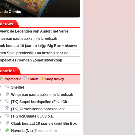
astle Combo
nieuws
view: de Legenden van Andor: het Verre
ngspan past straks in je broekzak
ank bestaat 10 jaar en krijgt Big Box + nieuwe
sen Spiel previewlijst nu beschikbaar op
egeek
spelletjesvrienden Zomeruitverkoop
an start
reacties
Prijsreactie
Forum
Shopsurvey
4
Shelfie!
3
Wingspan past straks in je broekzak
2
[TK] Stapel bordspellen (Final Girl,
taliation, Zombicide Invader)
9
[TK] Verschillende bordspellen!
2
[TK/TR]Update 05/08 o.a.
gingen, Imperium Horizons, 20 Strong
4
Clank bestaat 10 jaar en krijgt Big Box
itbreiding
4
Navoria (NL)
(Bordspellen)