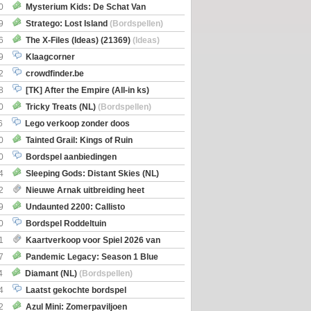
0
Mysterium Kids: De Schat Van
Boe
(Bordspellen)
9
Stratego: Lost Island
(Bordspellen)
6
The X-Files (Ideas) (21369)
(Ideas)
9
Klaagcorner
2
crowdfinder.be
8
[TK] After the Empire (All-in ks)
0
Tricky Treats (NL)
(Bordspellen)
6
Lego verkoop zonder doos
0
Tainted Grail: Kings of Ruin
ng: Wyrd Encounters
(Bordspellen)
0
Bordspel aanbiedingen
4
Sleeping Gods: Distant Skies (NL)
en)
2
Nieuwe Arnak uitbreiding heet
Shipments
9
Undaunted 2200: Callisto
en)
0
Bordspel Roddeltuin
1
Kaartverkoop voor Spiel 2026 van
7
Pandemic Legacy: Season 1 Blue
en)
4
Diamant (NL)
(Bordspellen)
4
Laatst gekochte bordspel
2
Azul Mini: Zomerpaviljoen