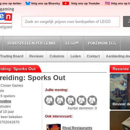
g ons op twitter
Volg ons op Bluesky
Volg ons op Youtube
Volg ons op 
BORDSPELLEN PER GENRE
LEGO®
POKÉMON TCG
Trading Board
Reviews
Columns
Leden
Contact
Aanbieding d
reiding: Sporks Out
Recente 
breiding: Sporks Out
 Closer Games
Jullie mening:
els
t 6 spelers
reiding
Review: d
minuten
Aantal stemmen: 0
f 10 jaar
Ook interessant:
 keer bekeken
8702042870
Rival Restaurants