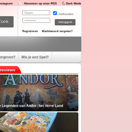
Instagram
Abonneer op onze RSS
Dark Mode
onthouden
Registreren
Wachtwoord vergeten?
oorgeven?
Mis je een Spel?
reviews
e Legenden van Andor: het Verre Land