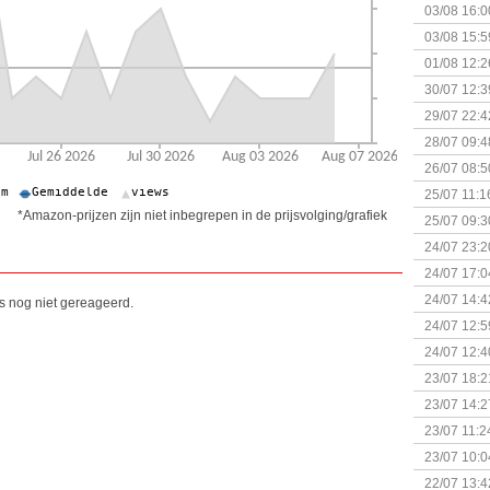
03/08 16:0
Kapitein 
03/08 15:5
01/08 12:2
30/07 12:3
29/07 22:4
28/07 09:4
26/07 08:5
25/07 11:1
*Amazon-prijzen zijn niet inbegrepen in de prijsvolging/grafiek
25/07 09:3
Uitbreidi
24/07 23:2
24/07 17:0
(Bordspell
24/07 14:4
is nog niet gereageerd.
Surprise 
24/07 12:5
(Bordspell
24/07 12:4
23/07 18:2
start
23/07 14:2
(Bordspell
23/07 11:2
23/07 10:0
22/07 13:4