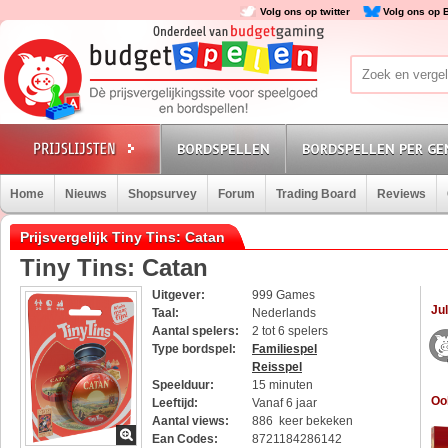
Volg ons op twitter
Volg ons op 
BORDSPELLEN
BORDSPELLEN PER GE
Home
Nieuws
Shopsurvey
Forum
Trading Board
Reviews
Prijsvergelijk Tiny Tins: Catan
Tiny Tins: Catan
Uitgever:
999 Games
Jul
Taal:
Nederlands
Aantal spelers:
2 tot 6 spelers
Type bordspel:
Familiespel
Reisspel
Speelduur:
15 minuten
Oo
Leeftijd:
Vanaf 6 jaar
Aantal views:
886 keer bekeken
Ean Codes:
8721184286142