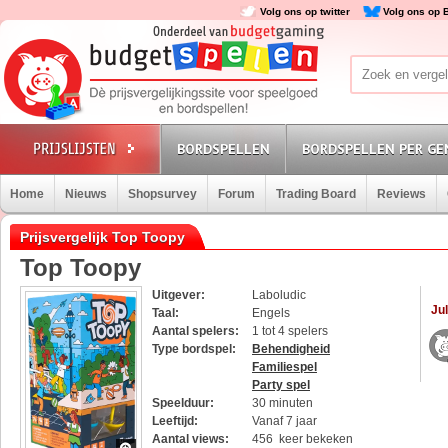
Volg ons op twitter
Volg ons op 
BORDSPELLEN
BORDSPELLEN PER GE
Home
Nieuws
Shopsurvey
Forum
Trading Board
Reviews
Prijsvergelijk Top Toopy
Top Toopy
Uitgever:
Laboludic
Jul
Taal:
Engels
Aantal spelers:
1 tot 4 spelers
Type bordspel:
Behendigheid
Familiespel
Party spel
Speelduur:
30 minuten
Leeftijd:
Vanaf 7 jaar
Aantal views:
456 keer bekeken