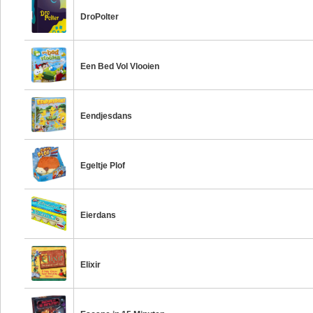
DroPolter
Een Bed Vol Vlooien
Eendjesdans
Egeltje Plof
Eierdans
Elixir