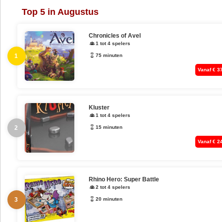
Top 5 in Augustus
Chronicles of Avel
1 tot 4 spelers
1
75 minuten
Vanaf € 3
Kluster
1 tot 4 spelers
2
15 minuten
Vanaf € 2
Rhino Hero: Super Battle
2 tot 4 spelers
3
20 minuten