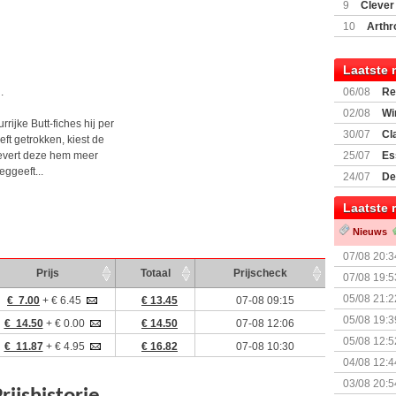
(77059)
(I
9
Clever
10
Arthr
Laatste 
.
06/08
Re
Land
02/08
Wi
rrijke Butt-fiches hij per
30/07
Cl
eft getrokken, kiest de
uitbreiding
levert deze hem meer
25/07
Es
ggeeft...
Boardgam
24/07
De
weekend v
Laatste 
Nieuws
07/08 20:3
Prijs
Totaal
Prijscheck
07/08 19:5
05/08 21:2
€ 7.00
+ € 6.45
€ 13.45
07-08 09:15
Nemesis Re
05/08 19:3
€ 14.50
+ € 0.00
€ 14.50
07-08 12:06
05/08 12:5
€ 11.87
+ € 4.95
€ 16.82
07-08 10:30
Prijsverla
04/08 12:4
+ nieuwe u
03/08 20:5