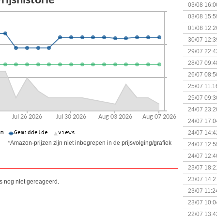
03/08 16:0
Kapitein 
03/08 15:5
01/08 12:2
30/07 12:3
29/07 22:4
28/07 09:4
26/07 08:5
25/07 11:1
25/07 09:3
Uitbreidi
24/07 23:2
24/07 17:0
(Bordspell
24/07 14:4
Surprise 
*Amazon-prijzen zijn niet inbegrepen in de prijsvolging/grafiek
24/07 12:5
(Bordspell
24/07 12:4
23/07 18:2
start
23/07 14:2
is nog niet gereageerd.
(Bordspell
23/07 11:2
23/07 10:0
22/07 13:4