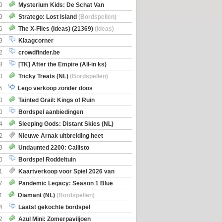
0
Mysterium Kids: De Schat Van
Boe
(Bordspellen)
9
Stratego: Lost Island
(Bordspellen)
6
The X-Files (Ideas) (21369)
(Ideas)
9
Klaagcorner
2
crowdfinder.be
8
[TK] After the Empire (All-in ks)
0
Tricky Treats (NL)
(Bordspellen)
6
Lego verkoop zonder doos
0
Tainted Grail: Kings of Ruin
ng: Wyrd Encounters
(Bordspellen)
0
Bordspel aanbiedingen
4
Sleeping Gods: Distant Skies (NL)
en)
2
Nieuwe Arnak uitbreiding heet
Shipments
9
Undaunted 2200: Callisto
en)
0
Bordspel Roddeltuin
1
Kaartverkoop voor Spiel 2026 van
7
Pandemic Legacy: Season 1 Blue
en)
4
Diamant (NL)
(Bordspellen)
4
Laatst gekochte bordspel
2
Azul Mini: Zomerpaviljoen