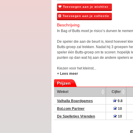
Toevoegen aan je wishlist
Toevoegen aan je collectie
Beschrijving
In Bag of Butts moet je risico’s durven te nemen
De speler die aan de beurt is, kiest hoeveel kleu
Butts-groep zal trekken. Nadat hij 3 groepen he
speler één Butts-groep om te scoren: hopelijk 
punten op dan wat hij aan de andere spelers we
Kiezen voor het kleinst...
+ Lees meer
Prijzen
Winkel
Cijfer
Valhalla Boardgames
9.8
Bol.com Partner
10
De Spelletjes Vrienden
10