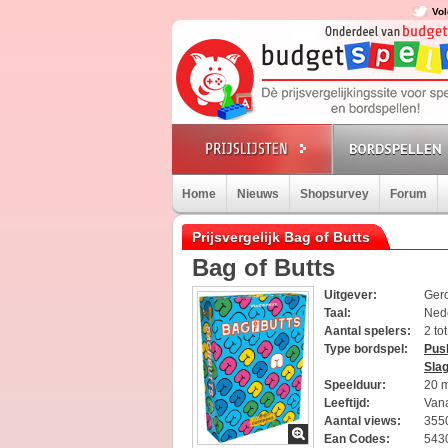
Vol
BORDSPELLEN
Home
Nieuws
Shopsurvey
Forum
Prijsvergelijk Bag of Butts
Bag of Butts
Uitgever:
Ger
Taal:
Ned
Aantal spelers:
2 to
Type bordspel:
Pus
Slag
Speelduur:
20 
Leeftijd:
Vana
Aantal views:
355
Ean Codes:
543