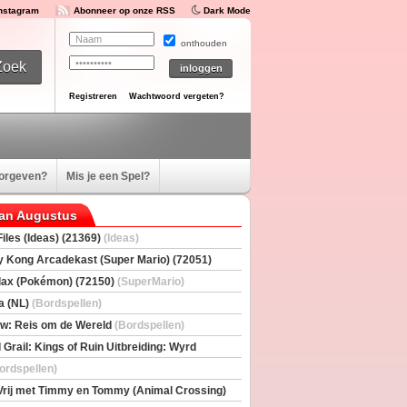
Instagram
Abonneer op onze RSS
Dark Mode
onthouden
Registreren
Wachtwoord vergeten?
oorgeven?
Mis je een Spel?
van Augustus
iles (Ideas) (21369)
(Ideas)
 Kong Arcadekast (Super Mario) (72051)
io)
ax (Pokémon) (72150)
(SuperMario)
a (NL)
(Bordspellen)
w: Reis om de Wereld
(Bordspellen)
 Grail: Kings of Ruin Uitbreiding: Wyrd
rs
(Bordspellen)
ordspellen)
Vrij met Timmy en Tommy (Animal Crossing)