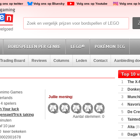
g ons op twitter
Volg ons op Bluesky
Volg ons op Youtube
Volg ons op 
BORDSPELLEN PER GENRE
LEGO®
POKÉMON TCG
Trading Board
Reviews
Columns
Leden
Contact
Aanbieding d
Top 10 
1
The X-F
2
Donkey
onimo Games
(SuperMar
Jullie mening:
3
Munchl
erlands
t 4 spelers
4
Navori
h Your luck
5
De Cre
enspel/Trick taking
Aantal stemmen: 0
6
Tainted
minuten
Encounte
f 10 jaar
7
Alta
(B
0 keer bekeken
8
Dagje 
0002001678