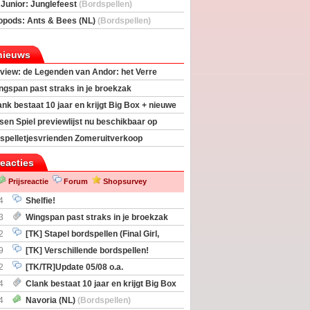
deas)
 Junior: Junglefeest
(Bordspellen)
opods: Ants & Bees (NL)
(Bordspellen)
nieuws
view: de Legenden van Andor: het Verre
ngspan past straks in je broekzak
ank bestaat 10 jaar en krijgt Big Box + nieuwe
sen Spiel previewlijst nu beschikbaar op
egeek
spelletjesvrienden Zomeruitverkoop
an start
reacties
Prijsreactie
Forum
Shopsurvey
4
Shelfie!
3
Wingspan past straks in je broekzak
2
[TK] Stapel bordspellen (Final Girl,
taliation, Zombicide Invader)
9
[TK] Verschillende bordspellen!
2
[TK/TR]Update 05/08 o.a.
gingen, Imperium Horizons, 20 Strong
4
Clank bestaat 10 jaar en krijgt Big Box
itbreiding
4
Navoria (NL)
(Bordspellen)