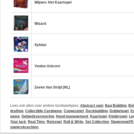
Wijnen: Het Kaartspel
Wizard
Xylotar
Yooloo Unicorn
Zeeën Van Strijd [NL]
Lees ook alles over andere bordspeltypes:
Abstract spel
,
Bag Building
,
Be
drafting
,
Collectible Cardgame
,
Cooperatief
,
Deckbuilding
,
Dobbelspel
,
E
game
,
Gebiedsverovering
,
Hand management
,
Kaartspel
,
Kinderspel
,
Le
Your luck
,
Real Time
,
Reisspel
,
Roll & Write
,
Set Collection
,
Slagenspel/Tr
spelerskrachten
,