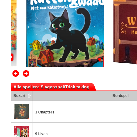
 € 54.99
Alle spellen: Slagenspel/Trick taking
Boxart
Bordspel
3 Chapters
9 Lives