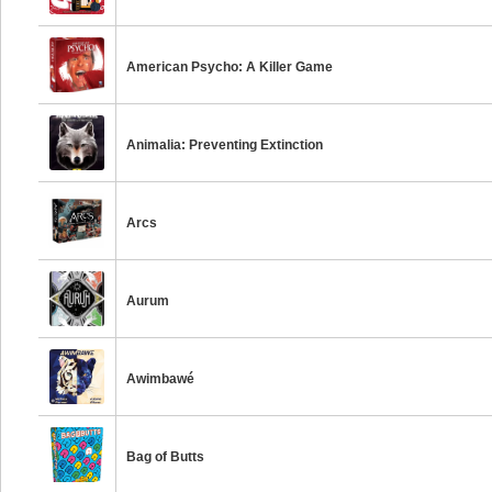
American Psycho: A Killer Game
Animalia: Preventing Extinction
Arcs
Aurum
Awimbawé
Bag of Butts