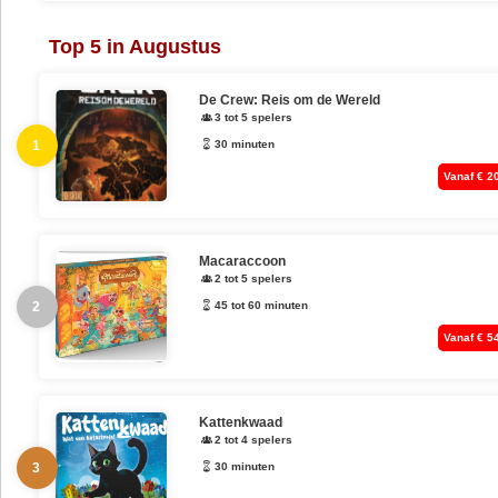
Top 5 in Augustus
De Crew: Reis om de Wereld
3 tot 5 spelers
1
30 minuten
Vanaf € 2
Macaraccoon
2 tot 5 spelers
2
45 tot 60 minuten
Vanaf € 5
Kattenkwaad
2 tot 4 spelers
3
30 minuten