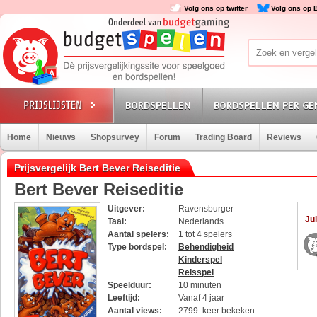
Volg ons op twitter
Volg ons op 
BORDSPELLEN
BORDSPELLEN PER GE
Home
Nieuws
Shopsurvey
Forum
Trading Board
Reviews
Prijsvergelijk Bert Bever Reiseditie
Bert Bever Reiseditie
Uitgever:
Ravensburger
Jul
Taal:
Nederlands
Aantal spelers:
1 tot 4 spelers
Type bordspel:
Behendigheid
Kinderspel
Reisspel
Speelduur:
10 minuten
Leeftijd:
Vanaf 4 jaar
Aantal views:
2799 keer bekeken