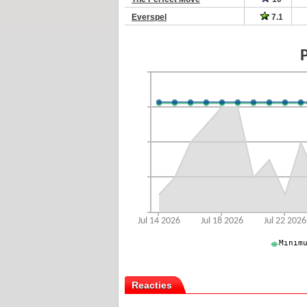
Everspel
7.1
Reacties