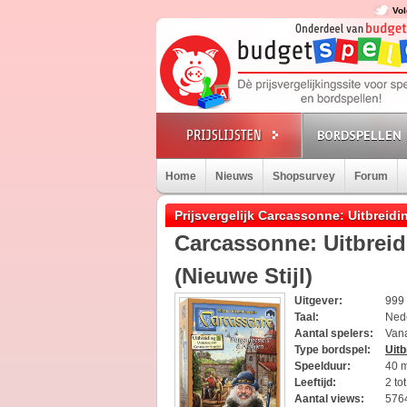
Vol
BORDSPELLEN
Home
Nieuws
Shopsurvey
Forum
Prijsvergelijk Carcassonne: Uitbreidi
Carcassonne: Uitbrei
(Nieuwe Stijl)
Uitgever:
999
Taal:
Ned
Aantal spelers:
Vana
Type bordspel:
Uitb
Speelduur:
40 
Leeftijd:
2 to
Aantal views:
576