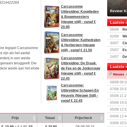
9214422264
Carcassonne
Review: K
Uitbreiding: Kooplieden
& Bouwmeesters
(nieuwe stijl) - vanaf €
Laatste 
20.90
06/08
Re
Land
Carcassonne
02/08
Wi
Uitbreiding: Kathedralen
30/07
Cl
& Herbergen (nieuwe
aire legspel Carcassonne
uitbreiding
25/07
Es
stijl) - vanaf € 21.50
 zijn als het aantal
Boardgam
24/07
De
Carcassonne
erderij in een weide
weekend v
Uitbreiding: De Draak,
igenaars teruggeeft. Die
Laatste 
de Fee en de Jonkvrouw
t deze weide aan het einde
(nieuwe stijl) - vanaf €
Nieuws
22.45
08/08 09:2
Carcassonne:
07/08 20:3
Uitbreiding Schapen En
Heuvels (Nieuwe Stijl) -
05/08 21:2
vanaf € 22.45
Nemesis Re
05/08 19:3
05/08 12:5
Prijsverla
04/08 12:4
Prijs
Totaal
Prijscheck
+ nieuwe u
03/08 20:5
€ 15.95
+ € 4.95
€ 20.90
08-08 09:15