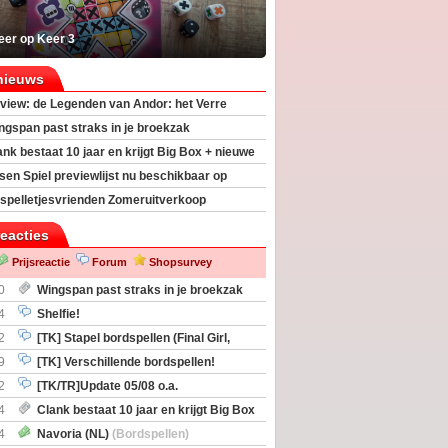
eer op Keer 3
nieuws
view: de Legenden van Andor: het Verre
ngspan past straks in je broekzak
ank bestaat 10 jaar en krijgt Big Box + nieuwe
sen Spiel previewlijst nu beschikbaar op
egeek
spelletjesvrienden Zomeruitverkoop
an start
reacties
Prijsreactie
Forum
Shopsurvey
0
Wingspan past straks in je broekzak
4
Shelfie!
2
[TK] Stapel bordspellen (Final Girl,
taliation, Zombicide Invader)
9
[TK] Verschillende bordspellen!
2
[TK/TR]Update 05/08 o.a.
gingen, Imperium Horizons, 20 Strong
4
Clank bestaat 10 jaar en krijgt Big Box
itbreiding
4
Navoria (NL)
(Bordspellen)