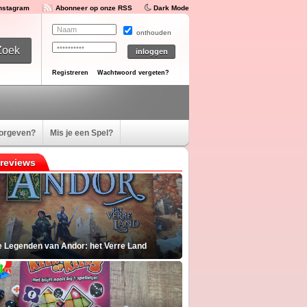
Instagram
Abonneer op onze RSS
Dark Mode
onthouden
Registreren
Wachtwoord vergeten?
oorgeven?
Mis je een Spel?
reviews
e Legenden van Andor: het Verre Land