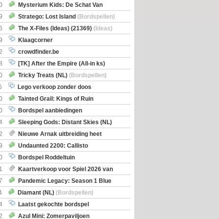
0
Mysterium Kids: De Schat Van
Boe
(Bordspellen)
9
Stratego: Lost Island
(Bordspellen)
6
The X-Files (Ideas) (21369)
(Ideas)
9
Klaagcorner
2
crowdfinder.be
8
[TK] After the Empire (All-in ks)
0
Tricky Treats (NL)
(Bordspellen)
6
Lego verkoop zonder doos
0
Tainted Grail: Kings of Ruin
ng: Wyrd Encounters
(Bordspellen)
0
Bordspel aanbiedingen
4
Sleeping Gods: Distant Skies (NL)
en)
2
Nieuwe Arnak uitbreiding heet
Shipments
9
Undaunted 2200: Callisto
en)
0
Bordspel Roddeltuin
1
Kaartverkoop voor Spiel 2026 van
7
Pandemic Legacy: Season 1 Blue
en)
4
Diamant (NL)
(Bordspellen)
4
Laatst gekochte bordspel
2
Azul Mini: Zomerpaviljoen