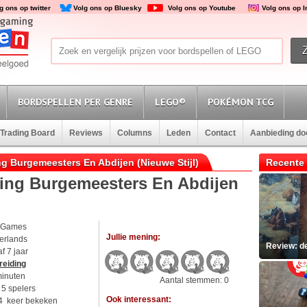
g ons op twitter
Volg ons op Bluesky
Volg ons op Youtube
Volg ons op 
BORDSPELLEN PER GENRE
LEGO®
POKÉMON TCG
Trading Board
Reviews
Columns
Leden
Contact
Aanbieding d
ng Burgemeesters En Abdijen (Nieuwe Stijl)
Recente 
ding Burgemeesters En Abdijen
 Games
Jullie mening:
erlands
Review: d
f 7 jaar
reiding
minuten
Aantal stemmen: 0
t 5 spelers
Ook interessant:
4 keer bekeken