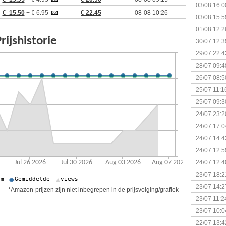
03/08 16:0
€ 15.50
+ € 6.95
€ 22.45
08-08 10:26
Kapitein 
03/08 15:5
01/08 12:2
30/07 12:3
29/07 22:4
28/07 09:4
26/07 08:5
25/07 11:1
25/07 09:3
Uitbreidi
24/07 23:2
24/07 17:0
(Bordspell
24/07 14:4
Surprise 
24/07 12:5
(Bordspell
24/07 12:4
23/07 18:2
start
23/07 14:2
*Amazon-prijzen zijn niet inbegrepen in de prijsvolging/grafiek
(Bordspell
23/07 11:2
23/07 10:0
22/07 13:4