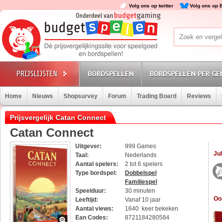
Volg ons op twitter
Volg ons op 
BORDSPELLEN
BORDSPELLEN PER GE
Home
Nieuws
Shopsurvey
Forum
Trading Board
Reviews
Prijsvergelijk Catan Connect
Catan Connect
Uitgever:
999 Games
Jul
Taal:
Nederlands
Aantal spelers:
2 tot 6 spelers
Type bordspel:
Dobbelspel
Familiespel
Speelduur:
30 minuten
Oo
Leeftijd:
Vanaf 10 jaar
Aantal views:
1640 keer bekeken
Ean Codes:
8721184280584