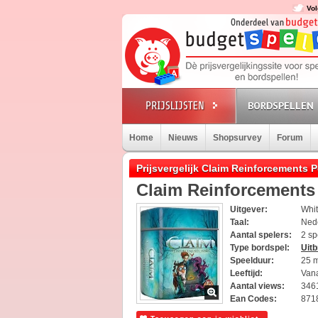
Vol
BORDSPELLEN
Home
Nieuws
Shopsurvey
Forum
Prijsvergelijk Claim Reinforcements 
Claim Reinforcements 
Uitgever:
Whi
Taal:
Ned
Aantal spelers:
2 sp
Type bordspel:
Uitb
Speelduur:
25 
Leeftijd:
Vana
Aantal views:
346
Ean Codes:
871