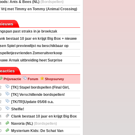
rs
(Bordspellen)
pods: Ants & Bees (NL)
(Bordspellen)
 Vrij met Timmy en Tommy (Animal Crossing)
deas)
nieuws
ngspan past straks in je broekzak
ank bestaat 10 jaar en krijgt Big Box + nieuwe
sen Spiel previewlijst nu beschikbaar op
egeek
spelletjesvrienden Zomeruitverkoop
an start
euwe Arnak uitbreiding heet Surprise
s
reacties
Prijsreactie
Forum
Shopsurvey
2
[TK] Stapel bordspellen (Final Girl,
taliation, Zombicide Invader)
9
[TK] Verschillende bordspellen!
2
[TK/TR]Update 05/08 o.a.
gingen, Imperium Horizons, 20 Strong
0
Shelfie!
4
Clank bestaat 10 jaar en krijgt Big Box
itbreiding
4
Navoria (NL)
(Bordspellen)
0
Mysterium Kids: De Schat Van