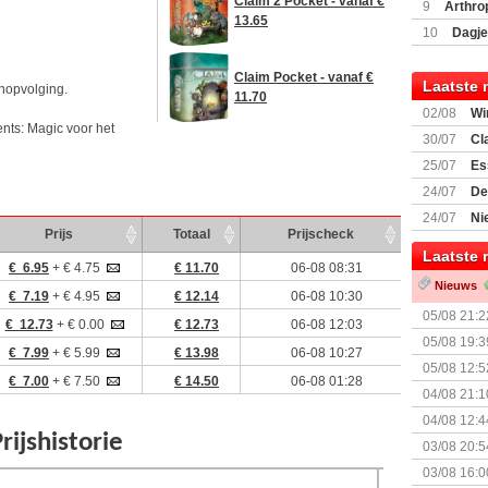
Encounte
Claim 2 Pocket - vanaf €
9
Arthro
13.65
10
Dagje
(77059)
(I
Claim Pocket - vanaf €
Laatste 
nopvolging.
11.70
02/08
Wi
nts: Magic voor het
30/07
Cl
uitbreiding
25/07
Es
Boardgam
24/07
De
weekend v
24/07
Ni
Prijs
Totaal
Prijscheck
Shipment
Laatste 
€ 6.95
+ € 4.75
€ 11.70
06-08 08:31
Nieuws
€ 7.19
+ € 4.95
€ 12.14
06-08 10:30
05/08 21:2
€ 12.73
+ € 0.00
€ 12.73
06-08 12:03
Nemesis Re
05/08 19:3
€ 7.99
+ € 5.99
€ 13.98
06-08 10:27
05/08 12:5
€ 7.00
+ € 7.50
€ 14.50
06-08 01:28
Prijsverla
04/08 21:1
04/08 12:4
+ nieuwe u
03/08 20:5
03/08 16:0