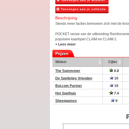
Toevoegen aan je wishlist
Toevoegen aan je collectie
Beschrijving
Steeds meer facties bemoeien zich met de troo
POCKET versie van de uitbreiding Reinforceme
populaire kaartspel CLAIM en CLAIM 2.
+ Lees meer
Prijzen
Winkel
Cijfer
The Summoner
8.8
De Spelletjes Vrienden
10
Bol.com Partner
10
Het Spelhuis
7.4
Sheepgames
9