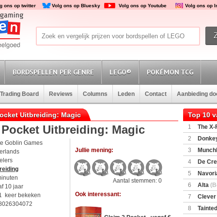
g ons op twitter
Volg ons op Bluesky
Volg ons op Youtube
Volg ons op 
BORDSPELLEN PER GENRE
LEGO®
POKÉMON TCG
Trading Board
Reviews
Columns
Leden
Contact
Aanbieding d
Pocket Uitbreiding: Magic
Top 10 
Pocket Uitbreiding: Magic
1
The X-F
2
Donkey
te Goblin Games
(SuperMar
Jullie mening:
3
Munchl
erlands
elers
4
De Cre
reiding
5
Navori
minuten
Aantal stemmen: 0
6
Alta
(B
f 10 jaar
Ook interessant:
1 keer bekeken
7
Clever
8026304072
8
Tainted