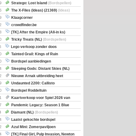
Boe
(Bordspellen)
9
Stratego: Lost Island
(Bordspellen)
6
The X-Files (Ideas) (21369)
(Ideas)
9
Klaagcorner
2
crowdfinder.be
8
[TK] After the Empire (All-in ks)
0
Tricky Treats (NL)
(Bordspellen)
6
Lego verkoop zonder doos
0
Tainted Grail: Kings of Ruin
ng: Wyrd Encounters
(Bordspellen)
0
Bordspel aanbiedingen
4
Sleeping Gods: Distant Skies (NL)
en)
2
Nieuwe Arnak uitbreiding heet
Shipments
9
Undaunted 2200: Callisto
en)
0
Bordspel Roddeltuin
1
Kaartverkoop voor Spiel 2026 van
7
Pandemic Legacy: Season 1 Blue
en)
4
Diamant (NL)
(Bordspellen)
4
Laatst gekochte bordspel
2
Azul Mini: Zomerpaviljoen
en)
4
[TK] Final Girl, Pulp Invasion, Newton