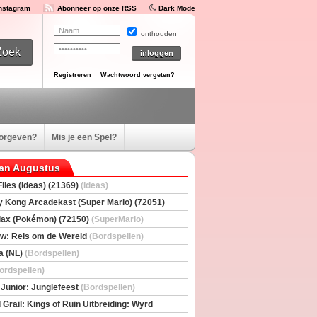
Instagram
Abonneer op onze RSS
Dark Mode
onthouden
Registreren
Wachtwoord vergeten?
oorgeven?
Mis je een Spel?
van Augustus
iles (Ideas) (21369)
(Ideas)
 Kong Arcadekast (Super Mario) (72051)
io)
ax (Pokémon) (72150)
(SuperMario)
w: Reis om de Wereld
(Bordspellen)
a (NL)
(Bordspellen)
ordspellen)
 Junior: Junglefeest
(Bordspellen)
 Grail: Kings of Ruin Uitbreiding: Wyrd