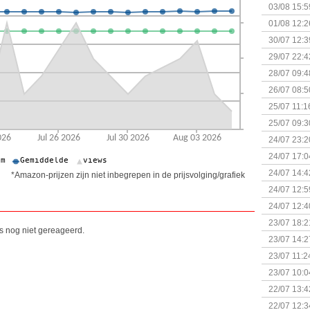
Kapitein 
03/08 15:5
01/08 12:2
30/07 12:3
29/07 22:4
28/07 09:4
26/07 08:5
25/07 11:1
25/07 09:3
Uitbreidi
24/07 23:2
24/07 17:0
(Bordspell
24/07 14:4
*Amazon-prijzen zijn niet inbegrepen in de prijsvolging/grafiek
Surprise 
24/07 12:5
(Bordspell
24/07 12:4
23/07 18:2
is nog niet gereageerd.
start
23/07 14:2
(Bordspell
23/07 11:2
23/07 10:0
22/07 13:4
(Bordspell
22/07 12:3