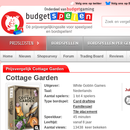
Volg ons op twitter
Volg ons op 
BORDSPELLEN
BORDSPELLEN PER GE
Home
Nieuws
Shopsurvey
Forum
Trading Board
Reviews
Prijsvergelijk Cottage Garden
Cottage Garden
Uitgever:
White Goblin Games
Jul
Taal:
Nederlands
Aantal spelers:
1 tot 4 spelers
Type bordspel:
Card drafting
Familiespel
Tile placement
Speelduur:
45 minuten
Leeftijd:
vanaf 8 jaar
Aantal views:
13438 keer bekeken