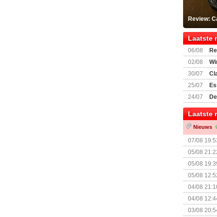
Review: C
Laatste 
06/08
Re
Land
02/08
Wi
30/07
Cl
uitbreiding
25/07
Es
Boardgam
24/07
De
weekend v
Laatste 
Nieuws
07/08 19:5
05/08 21:2
Nemesis Re
05/08 19:3
05/08 12:5
Prijsverla
04/08 21:1
04/08 12:4
+ nieuwe u
03/08 20:5