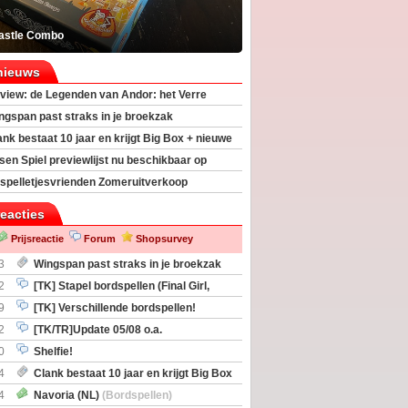
astle Combo
nieuws
view: de Legenden van Andor: het Verre
ngspan past straks in je broekzak
ank bestaat 10 jaar en krijgt Big Box + nieuwe
sen Spiel previewlijst nu beschikbaar op
egeek
spelletjesvrienden Zomeruitverkoop
an start
reacties
Prijsreactie
Forum
Shopsurvey
3
Wingspan past straks in je broekzak
2
[TK] Stapel bordspellen (Final Girl,
taliation, Zombicide Invader)
9
[TK] Verschillende bordspellen!
2
[TK/TR]Update 05/08 o.a.
gingen, Imperium Horizons, 20 Strong
0
Shelfie!
4
Clank bestaat 10 jaar en krijgt Big Box
itbreiding
4
Navoria (NL)
(Bordspellen)