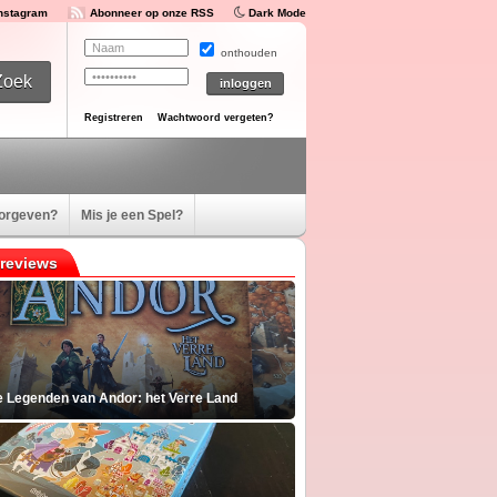
Instagram
Abonneer op onze RSS
Dark Mode
onthouden
Registreren
Wachtwoord vergeten?
oorgeven?
Mis je een Spel?
reviews
e Legenden van Andor: het Verre Land