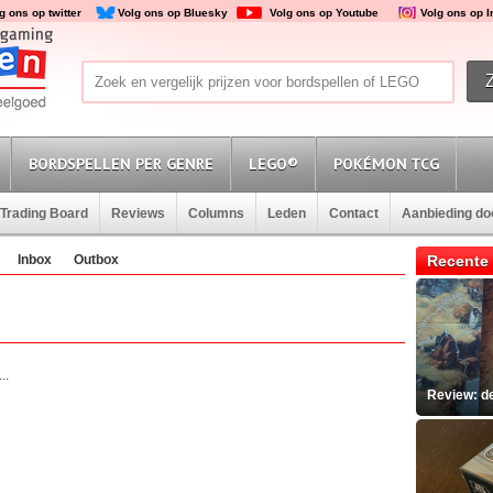
g ons op twitter
Volg ons op Bluesky
Volg ons op Youtube
Volg ons op 
BORDSPELLEN PER GENRE
LEGO®
POKÉMON TCG
Trading Board
Reviews
Columns
Leden
Contact
Aanbieding d
Inbox
Outbox
Recente 
..
Review: d