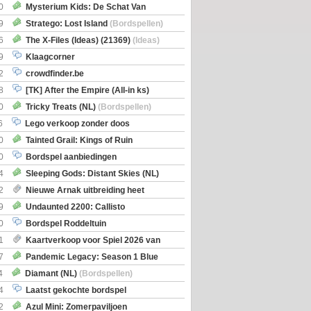
0
Mysterium Kids: De Schat Van
Boe
(Bordspellen)
9
Stratego: Lost Island
(Bordspellen)
6
The X-Files (Ideas) (21369)
(Ideas)
9
Klaagcorner
2
crowdfinder.be
8
[TK] After the Empire (All-in ks)
0
Tricky Treats (NL)
(Bordspellen)
6
Lego verkoop zonder doos
0
Tainted Grail: Kings of Ruin
ng: Wyrd Encounters
(Bordspellen)
0
Bordspel aanbiedingen
4
Sleeping Gods: Distant Skies (NL)
en)
2
Nieuwe Arnak uitbreiding heet
Shipments
9
Undaunted 2200: Callisto
en)
0
Bordspel Roddeltuin
1
Kaartverkoop voor Spiel 2026 van
7
Pandemic Legacy: Season 1 Blue
en)
4
Diamant (NL)
(Bordspellen)
4
Laatst gekochte bordspel
2
Azul Mini: Zomerpaviljoen