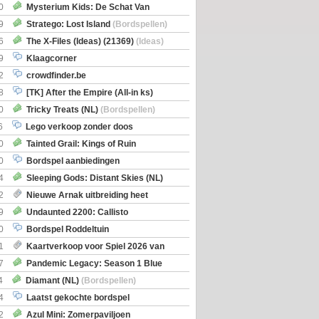
0
Mysterium Kids: De Schat Van
Boe
(Bordspellen)
9
Stratego: Lost Island
(Bordspellen)
6
The X-Files (Ideas) (21369)
(Ideas)
9
Klaagcorner
2
crowdfinder.be
8
[TK] After the Empire (All-in ks)
0
Tricky Treats (NL)
(Bordspellen)
6
Lego verkoop zonder doos
0
Tainted Grail: Kings of Ruin
ng: Wyrd Encounters
(Bordspellen)
0
Bordspel aanbiedingen
4
Sleeping Gods: Distant Skies (NL)
en)
2
Nieuwe Arnak uitbreiding heet
Shipments
9
Undaunted 2200: Callisto
en)
0
Bordspel Roddeltuin
1
Kaartverkoop voor Spiel 2026 van
7
Pandemic Legacy: Season 1 Blue
en)
4
Diamant (NL)
(Bordspellen)
4
Laatst gekochte bordspel
2
Azul Mini: Zomerpaviljoen