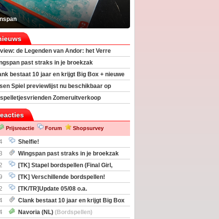
inspan
nieuws
view: de Legenden van Andor: het Verre
ngspan past straks in je broekzak
ank bestaat 10 jaar en krijgt Big Box + nieuwe
sen Spiel previewlijst nu beschikbaar op
egeek
spelletjesvrienden Zomeruitverkoop
an start
reacties
Prijsreactie
Forum
Shopsurvey
4
Shelfie!
3
Wingspan past straks in je broekzak
2
[TK] Stapel bordspellen (Final Girl,
taliation, Zombicide Invader)
9
[TK] Verschillende bordspellen!
2
[TK/TR]Update 05/08 o.a.
gingen, Imperium Horizons, 20 Strong
4
Clank bestaat 10 jaar en krijgt Big Box
itbreiding
4
Navoria (NL)
(Bordspellen)