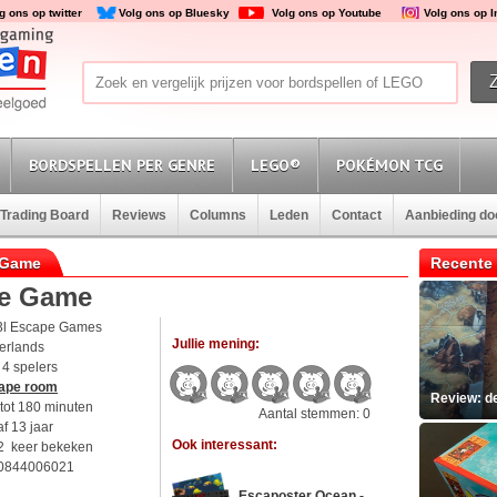
g ons op twitter
Volg ons op Bluesky
Volg ons op Youtube
Volg ons op 
BORDSPELLEN PER GENRE
LEGO®
POKÉMON TCG
Trading Board
Reviews
Columns
Leden
Contact
Aanbieding d
e Game
Recente 
pe Game
3l Escape Games
Jullie mening:
erlands
t 4 spelers
ape room
Review: d
tot 180 minuten
Aantal stemmen: 0
f 13 jaar
Ook interessant:
2 keer bekeken
0844006021
Escaposter Ocean -