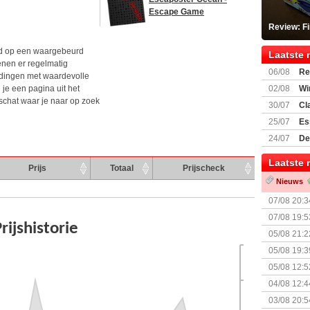
Escape Game
Review: F
d op een waargebeurd
Laatste 
enen er regelmatig
06/08
Re
dingen met waardevolle
Land
 je een pagina uit het
02/08
Wi
schat waar je naar op zoek
30/07
Cl
uitbreiding
25/07
Es
Boardgam
24/07
De
weekend v
Laatste 
Prijs
Totaal
Prijscheck
Nieuws
07/08 20:3
07/08 19:5
05/08 21:2
Nemesis Re
05/08 19:3
05/08 12:5
Prijsverla
04/08 12:4
+ nieuwe u
03/08 20:5