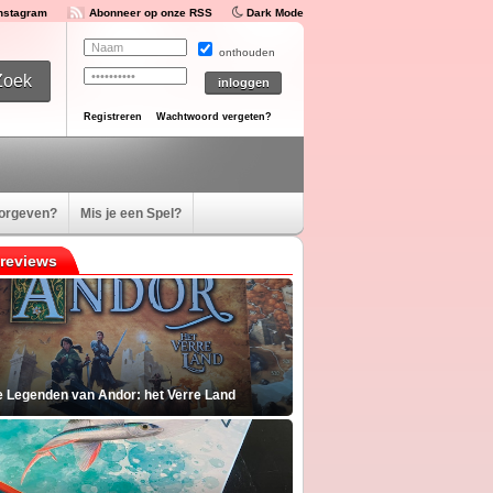
Instagram
Abonneer op onze RSS
Dark Mode
onthouden
Registreren
Wachtwoord vergeten?
oorgeven?
Mis je een Spel?
reviews
e Legenden van Andor: het Verre Land