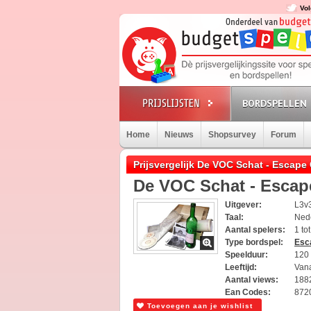
Vol
BORDSPELLEN
Home
Nieuws
Shopsurvey
Forum
Prijsvergelijk De VOC Schat - Escap
De VOC Schat - Esca
Uitgever:
L3v
Taal:
Ned
Aantal spelers:
1 to
Type bordspel:
Esc
Speelduur:
120 
Leeftijd:
Vana
Aantal views:
188
Ean Codes:
872
Toevoegen aan je wishlist