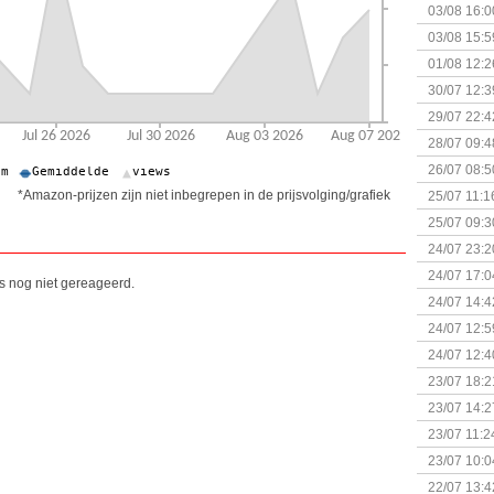
03/08 16:0
Kapitein 
03/08 15:5
01/08 12:2
30/07 12:3
29/07 22:4
28/07 09:4
26/07 08:5
*Amazon-prijzen zijn niet inbegrepen in de prijsvolging/grafiek
25/07 11:1
25/07 09:3
Uitbreidi
24/07 23:2
24/07 17:0
is nog niet gereageerd.
(Bordspell
24/07 14:4
Surprise 
24/07 12:5
(Bordspell
24/07 12:4
23/07 18:2
start
23/07 14:2
(Bordspell
23/07 11:2
23/07 10:0
22/07 13:4