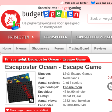
Volg ons op twitter
Volg ons op 
BORDSPELLEN
BORDSPELLEN PER GE
Home
Nieuws
Shopsurvey
Forum
Trading Board
Reviews
Prijsvergelijk Escaposter Ocean - Escape Game
Escaposter Ocean - Escape Game
Uitgever:
L3v3l Escape Games
Jul
Taal:
Nederlands
Aantal spelers:
1 tot 4 spelers
Type bordspel:
Escape room
Speelduur:
45 tot 90 minuten
Leeftijd:
Vanaf 13 jaar
Oo
Aantal views:
1682 keer bekeken
Ean Codes:
8720844007349
Toevoegen aan je wishlist