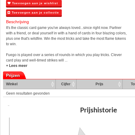
Toevoegen aan je wishlist
Toevoegen aan je collectie
Beschrijving
It's the classic card game you've always loved...since right now. Partner
with a friend, or deal yourself in with a hand of cards in four blazing colors,
plus one that's wildfire. Win the most tricks and take the most flame tokens
to win.
Fuego is played over a series of rounds in which you play tricks. Clever
card play and well-timed strikes will ...
+ Lees meer
Prijzen
Winkel
Cijfer
Prijs
To
Geen resultaten gevonden