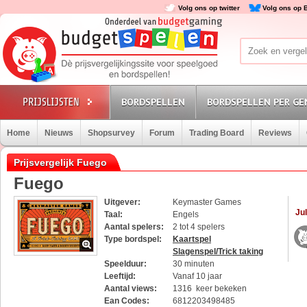
Volg ons op twitter
Volg ons op 
BORDSPELLEN
BORDSPELLEN PER GE
Home
Nieuws
Shopsurvey
Forum
Trading Board
Reviews
Prijsvergelijk Fuego
Fuego
Uitgever:
Keymaster Games
Jul
Taal:
Engels
Aantal spelers:
2 tot 4 spelers
Type bordspel:
Kaartspel
Slagenspel/Trick taking
Speelduur:
30 minuten
Leeftijd:
Vanaf 10 jaar
Aantal views:
1316 keer bekeken
Ean Codes:
6812203498485