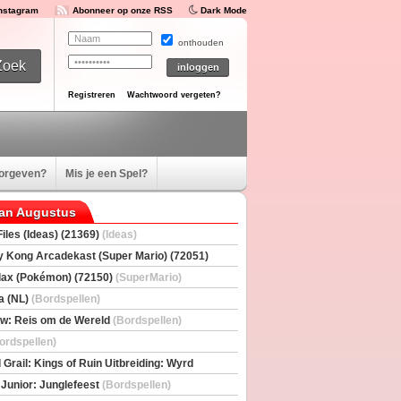
Instagram
Abonneer op onze RSS
Dark Mode
onthouden
Registreren
Wachtwoord vergeten?
oorgeven?
Mis je een Spel?
van Augustus
iles (Ideas) (21369)
(Ideas)
 Kong Arcadekast (Super Mario) (72051)
io)
ax (Pokémon) (72150)
(SuperMario)
a (NL)
(Bordspellen)
w: Reis om de Wereld
(Bordspellen)
ordspellen)
 Grail: Kings of Ruin Uitbreiding: Wyrd
rs
(Bordspellen)
 Junior: Junglefeest
(Bordspellen)