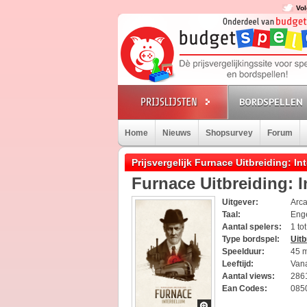
Vol
BORDSPELLEN
Home
Nieuws
Shopsurvey
Forum
Prijsvergelijk Furnace Uitbreiding: In
Furnace Uitbreiding: 
Uitgever:
Arc
Taal:
Eng
Aantal spelers:
1 to
Type bordspel:
Uitb
Speelduur:
45 
Leeftijd:
Vana
Aantal views:
286
Ean Codes:
085