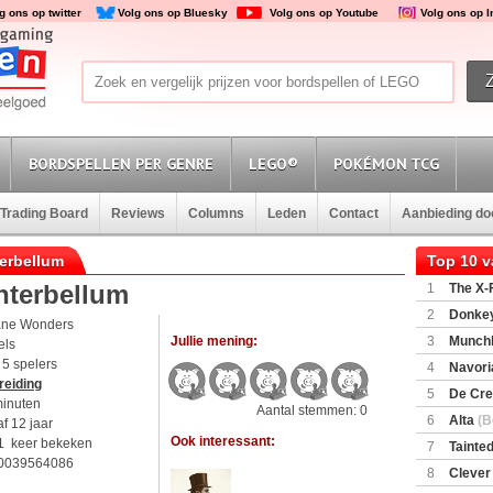
g ons op twitter
Volg ons op Bluesky
Volg ons op Youtube
Volg ons op 
BORDSPELLEN PER GENRE
LEGO®
POKÉMON TCG
Trading Board
Reviews
Columns
Leden
Contact
Aanbieding d
terbellum
Top 10 
Interbellum
1
The X-F
2
Donkey
ane Wonders
(SuperMar
Jullie mening:
3
Munchl
els
t 5 spelers
4
Navori
reiding
5
De Cre
minuten
Aantal stemmen: 0
6
Alta
(B
f 12 jaar
Ook interessant:
1 keer bekeken
7
Tainted
0039564086
Encounte
8
Clever