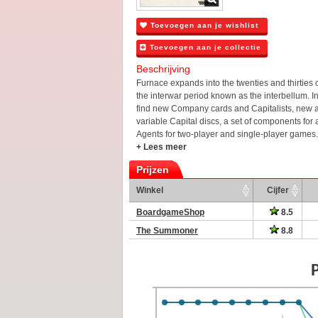
Toevoegen aan je wishlist
Toevoegen aan je collectie
Beschrijving
Furnace expands into the twenties and thirties 
the interwar period known as the interbellum. In
find new Company cards and Capitalists, new a
variable Capital discs, a set of components for a
Agents for two-player and single-player games. Al
+ Lees meer
Prijzen
Winkel
Cijfer
BoardgameShop
8.5
The Summoner
8.8