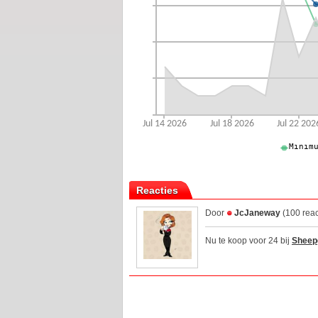
Reacties
Door
JcJaneway
(100 reac
Nu te koop voor 24 bij
Shee