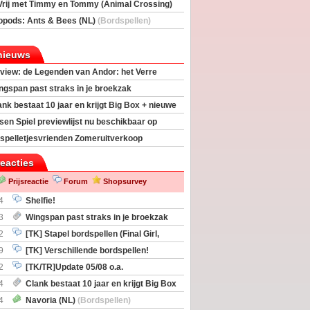
Vrij met Timmy en Tommy (Animal Crossing)
deas)
opods: Ants & Bees (NL)
(Bordspellen)
nieuws
view: de Legenden van Andor: het Verre
ngspan past straks in je broekzak
ank bestaat 10 jaar en krijgt Big Box + nieuwe
sen Spiel previewlijst nu beschikbaar op
egeek
spelletjesvrienden Zomeruitverkoop
an start
reacties
Prijsreactie
Forum
Shopsurvey
4
Shelfie!
3
Wingspan past straks in je broekzak
2
[TK] Stapel bordspellen (Final Girl,
taliation, Zombicide Invader)
9
[TK] Verschillende bordspellen!
2
[TK/TR]Update 05/08 o.a.
gingen, Imperium Horizons, 20 Strong
4
Clank bestaat 10 jaar en krijgt Big Box
itbreiding
4
Navoria (NL)
(Bordspellen)