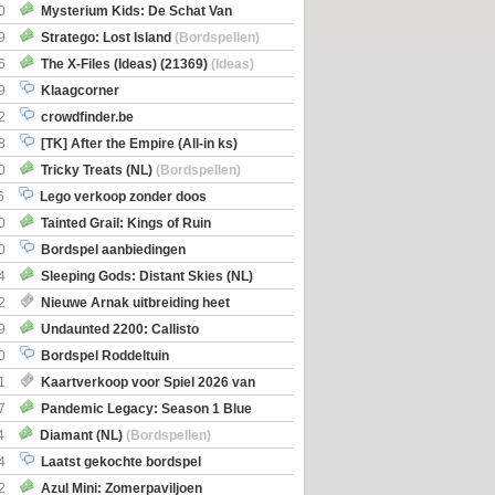
0
Mysterium Kids: De Schat Van
Boe
(Bordspellen)
9
Stratego: Lost Island
(Bordspellen)
6
The X-Files (Ideas) (21369)
(Ideas)
9
Klaagcorner
2
crowdfinder.be
8
[TK] After the Empire (All-in ks)
0
Tricky Treats (NL)
(Bordspellen)
6
Lego verkoop zonder doos
0
Tainted Grail: Kings of Ruin
ng: Wyrd Encounters
(Bordspellen)
0
Bordspel aanbiedingen
4
Sleeping Gods: Distant Skies (NL)
en)
2
Nieuwe Arnak uitbreiding heet
Shipments
9
Undaunted 2200: Callisto
en)
0
Bordspel Roddeltuin
1
Kaartverkoop voor Spiel 2026 van
7
Pandemic Legacy: Season 1 Blue
en)
4
Diamant (NL)
(Bordspellen)
4
Laatst gekochte bordspel
2
Azul Mini: Zomerpaviljoen