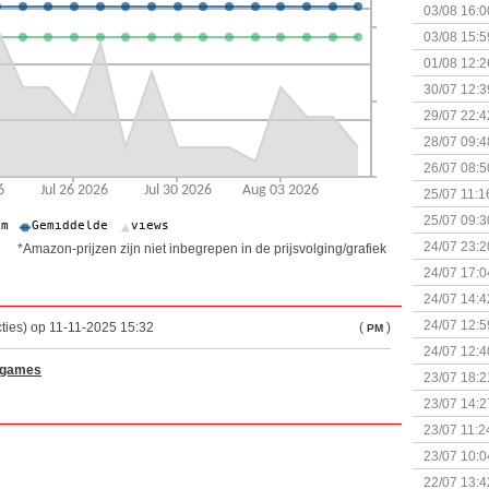
03/08 16:0
Kapitein 
03/08 15:5
01/08 12:2
30/07 12:3
29/07 22:4
28/07 09:4
26/07 08:5
25/07 11:1
25/07 09:3
Uitbreidi
24/07 23:2
*Amazon-prijzen zijn niet inbegrepen in de prijsvolging/grafiek
24/07 17:0
(Bordspell
24/07 14:4
Surprise 
24/07 12:5
ties) op 11-11-2025 15:32
(
)
PM
(Bordspell
24/07 12:4
pgames
23/07 18:2
start
23/07 14:2
(Bordspell
23/07 11:2
23/07 10:0
22/07 13:4