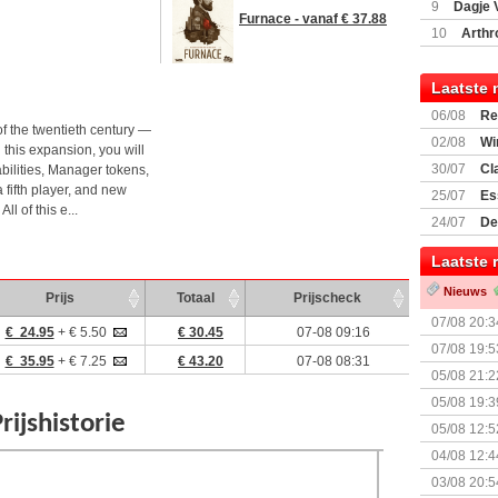
9
Dagje 
Furnace - vanaf € 37.88
(77059)
(I
10
Arthr
Laatste 
06/08
Re
of the twentieth century —
Land
02/08
Wi
 this expansion, you will
30/07
Cl
bilities, Manager tokens,
uitbreiding
 fifth player, and new
25/07
Es
l of this e...
Boardgam
24/07
De
weekend v
Laatste 
Nieuws
Prijs
Totaal
Prijscheck
07/08 20:3
€ 24.95
+ € 5.50
€ 30.45
07-08 09:16
07/08 19:5
€ 35.95
+ € 7.25
€ 43.20
07-08 08:31
05/08 21:2
Nemesis Re
05/08 19:3
05/08 12:5
Prijsverla
04/08 12:4
+ nieuwe u
03/08 20:5