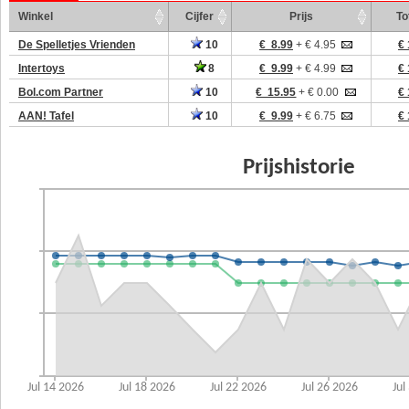
Winkel
Cijfer
Prijs
To
De Spelletjes Vrienden
10
€ 8.99
+ € 4.95
€ 
Intertoys
8
€ 9.99
+ € 4.99
€ 
Bol.com Partner
10
€ 15.95
+ € 0.00
€ 
AAN! Tafel
10
€ 9.99
+ € 6.75
€ 