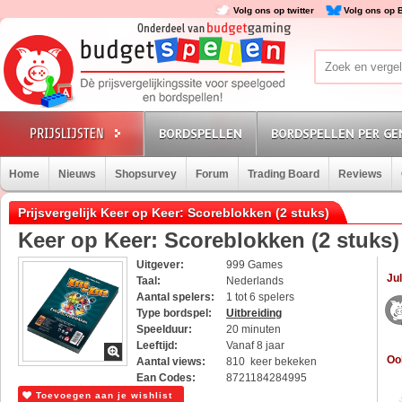
Volg ons op twitter
Volg ons op 
BORDSPELLEN
BORDSPELLEN PER GE
Home
Nieuws
Shopsurvey
Forum
Trading Board
Reviews
Prijsvergelijk Keer op Keer: Scoreblokken (2 stuks)
Keer op Keer: Scoreblokken (2 stuks)
Uitgever:
999 Games
Jul
Taal:
Nederlands
Aantal spelers:
1 tot 6 spelers
Type bordspel:
Uitbreiding
Speelduur:
20 minuten
Leeftijd:
Vanaf 8 jaar
Oo
Aantal views:
810 keer bekeken
Ean Codes:
8721184284995
Toevoegen aan je wishlist